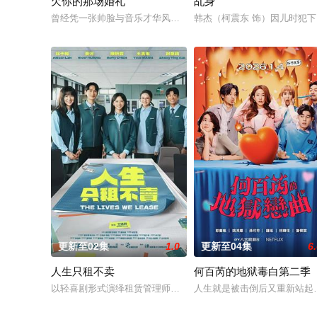
欠你的那场婚礼
乩身
曾经凭一张帅脸与音乐才华风靡乐坛的「马子狗乐团」主唱周可杰
韩杰（柯震东 饰）因儿时犯
更新至02集
1.0
更新至04集
6
人生只租不卖
何百芮的地狱毒白第二季
以轻喜剧形式演绎租赁管理师与房客、房东之间荒诞搞笑又温暖的
人生就是被击倒后又重新站起