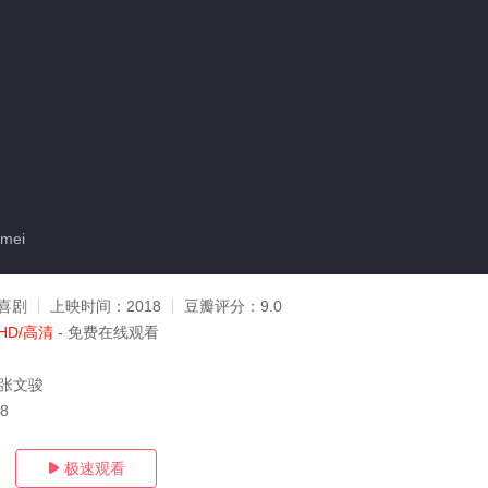
mei
喜剧
上映时间：
2018
豆瓣评分：
9.0
HD/高清
- 免费在线观看
,张文骏
18
极速观看
