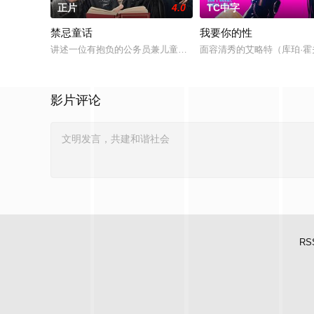
正片
4.0
TC中字
禁忌童话
我要你的性
讲述一位有抱负的公务员兼儿童故事作家（朴智炫 饰演）故事，
面容清秀的艾略特（库珀·霍夫曼 
影片评论
RS