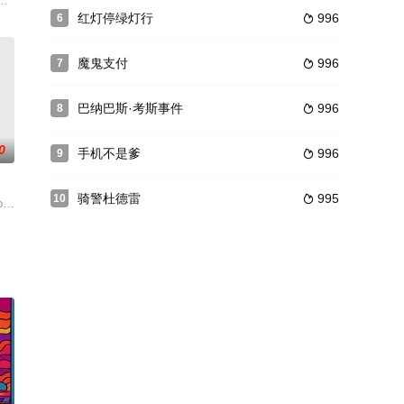
）命令两名侍卫将两个皇子分别抱走，以延续皇家血脉。大太子（
的殊荣，站在事业的巅峰，他却一点也不开心。与儿子疏离，妻子有外遇，没
红灯停绿灯行
996
6

魔鬼支付
996
7

巴纳巴斯·考斯事件
996
8

0
手机不是爹
996
9

骑警杜德雷
995
10

的却
调为交通警察。跟他一样立功的曹达华（吴孟达 饰）则继续以卧
y as he performs stand-up in r