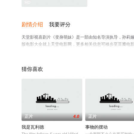
HD
剧情介绍
我要评分
天堂影视喜剧片《变身萌妹》是一部由知名导演执导，孙莉娅
版电影大全就上天堂电影网，更多相关信息可移步至豆瓣电
猜你喜欢
正片
4.0
正片
我是瓦利德
事物的摆动