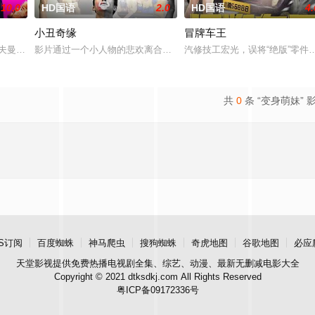
10.0
HD国语
2.0
HD国语
4.
小丑奇缘
冒牌车王
毕业后梦想写儿童故事，但被分配到青少年保护队，被迫每天看色情片
Cooper Hoffman 饰）在著名艺术家艾丽卡·特蕾西（奥利维亚·王尔德 Oliv
影片通过一个小人物的悲欢离合，宣扬了树立正确的恋爱观生活观的
汽修技工宏光，误将“绝版”零
共
0
条 “变身萌妹” 
S订阅
百度蜘蛛
神马爬虫
搜狗蜘蛛
奇虎地图
谷歌地图
必应
天堂影视
提供免费热播电视剧全集、综艺、动漫、最新无删减电影大全
Copyright © 2021 dtksdkj.com All Rights Reserved
粤ICP备09172336号