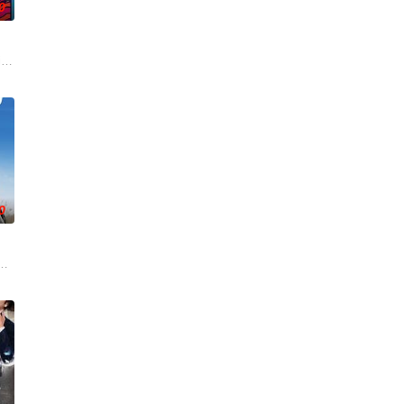
0
」大膽遊戲更
友雅斯敏牵线搭桥，为她安排相亲。原来，雅斯敏的约会对象是乌塔
 late mother's legacy by f
0
 饰）。他算计利益得失
年初期当红的韩国流行三人团体。如今，三人为了一场仅有一次的演出再度合