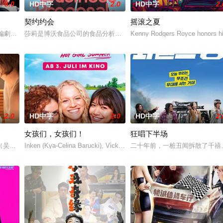
8.0
HD中字
2.0
HD中字
2.
契约约会
摇滚之夏
饰）断崖式分手后陷入无尽的情绪反扑。她沉溺于失恋的痛苦，闺蜜米
編劇的喜劇《六樓后座》拍出香港新一代的愛情面面觀，其中「Truth orDare
莎莉是博沃食品公司的食品分析师，如今陷入财务困境，她答应为挚
Kenny Rodgers Royce honors his
2.0
HD中字
2.0
HD中字
2.
女孩们，女孩们！
狂唱下半场
吴翊歌 饰），为利益化身“深情画家”，步步为营接近倔强女医生李梦（李萌萌
Inken (Kya-Celina Barucki), Vicky (Julia Novohradsky) und Le
二十年前，一桩丑闻拆散了千禧