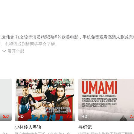
,袁伟龙,张文骏等演员精彩演绎的欧美电影，手机免费观看高清未删减完
影、电视猫或剧情网等平台了解。
展开全部

5.0
HD
7.0
HD
7.
少林传人粤语
寻鲜记