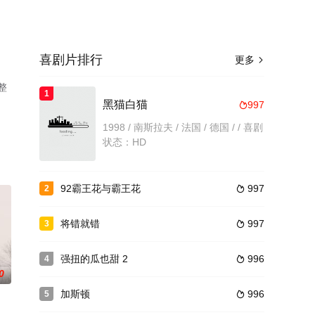
喜剧片排行
更多

整
1
黑猫白猫
997

1998 / 南斯拉夫 / 法国 / 德国 / / 喜剧
状态：HD
92霸王花与霸王花
997
2

将错就错
997
3

强扭的瓜也甜 2
996
4

0
加斯顿
996
5
