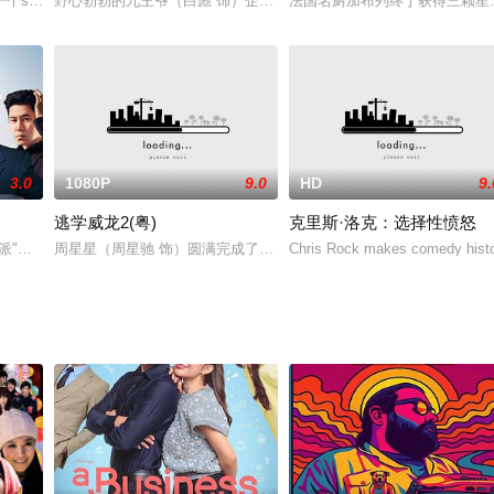
swingers度假胜地预定了他的目的地婚礼和蜜月
野心勃勃的九王爷（白彪 饰）企图谋权篡位，落败的皇帝（艾飞 饰
法国名厨加布列终于获得三颗星
3.0
1080P
9.0
HD
9.
逃学威龙2(粤)
克里斯·洛克：选择性愤怒
计公司工作，一次偶然中，秦家宝结识了查小桑（叶童 饰）和洛奇（
族派"即将选出下一任话事人之际，为了各自的梦想，有的急不可待争当老大，有
周星星（周星驰 饰）圆满完成了校园任务后，以为可以升职，偏偏被
Chris Rock makes comedy histor