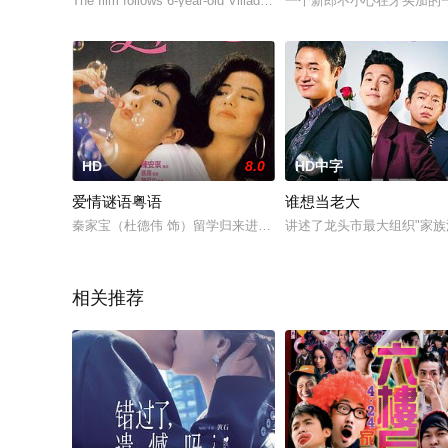
The film follows 6-year-old Villads in school and at home. V
一个新郎不小心在牙买加的一个
HD
8.0
HD中字
爱情谜语粤语
谁想当老大
秦家宝（杜德伟 饰）留学归来进入了戴大力（林立三 饰）的设
讲述了龙头市最大组织"家
相关推荐