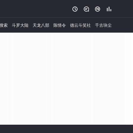




搜索
斗罗大陆
天龙八部
陈情令
德云斗笑社
千古玦尘