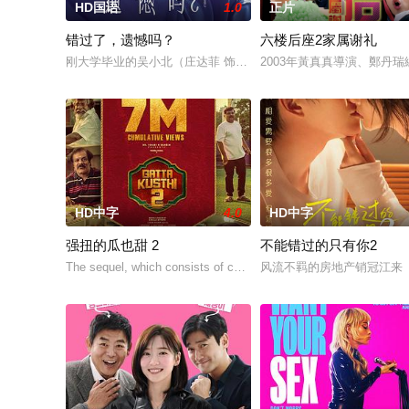
HD国语
1.0
正片
错过了，遗憾吗？
六楼后座2家属谢礼
刚大学毕业的吴小北（庄达菲 饰）被初恋男友李天昊（周澄奧 
2003年黃真真導演、鄭丹瑞
HD中字
4.0
HD中字
强扭的瓜也甜 2
不能错过的只有你2
The sequel, which consists of consecutive events following t
风流不羁的房地产销冠江来（