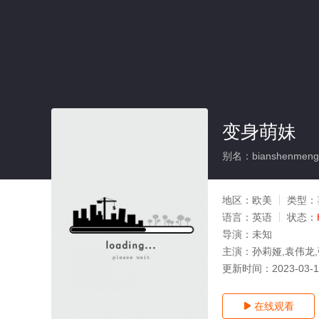
变身萌妹
别名：bianshenmeng
地区：
欧美
类型：
语言：
英语
状态：
导演：
未知
主演：
孙莉娅,袁伟龙
更新时间：
2023-03-
在线观看
