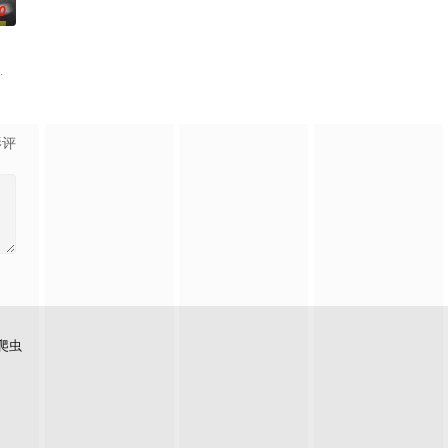
0
必要性，鞭挞了追金，虚荣等错误的观念，让人在捧腹之余感受到人
件遗落盲女薛薇薇家中，为了找回丢失的东西，宏光无意中伪装成车王与薇薇进
影评
爬虫