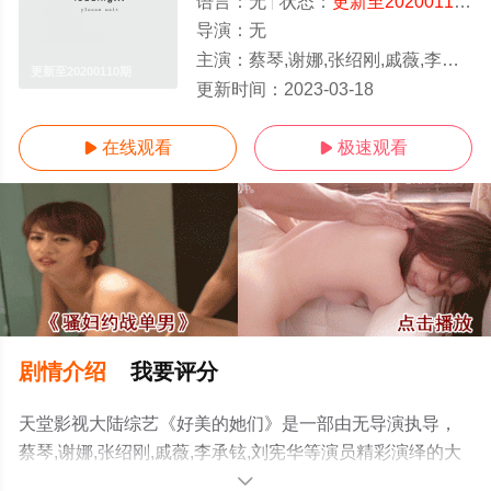
语言：
无
状态：
更新至20200110期
导演：
无
主演：
蔡琴,谢娜,张绍刚,戚薇,李承铉,刘宪华
更新至20200110期
更新时间：
2023-03-18
在线观看
极速观看


剧情介绍
我要评分
天堂影视大陆综艺《好美的她们》是一部由无导演执导，
蔡琴,谢娜,张绍刚,戚薇,李承铉,刘宪华等演员精彩演绎的大
陆综艺，手机免费观看高清未删减完整版综艺节目就上天
