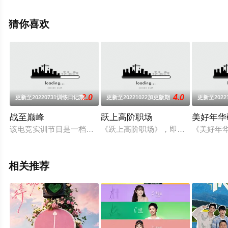
堂电影网，更多相关信息可移步至豆瓣综艺、电视猫或剧
情网等平台了解。
猜你喜欢
2.0
4.0
更新至20220731训练日记期
更新至20221022加更版期
更新至2022
战至巅峰
跃上高阶职场
美好年华
该电竞实训节目是一档以呈现电竞职业生态以及电竞选手的能力和
《跃上高阶职场》，即将上演一部职
《美好年
相关推荐