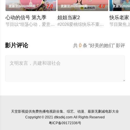
7.0
4.0
更新至20260808期
更新至20260808期
更新至2026
心动的信号 第九季
姐姐当家2
快乐老家
节目以“坦荡心动，爱意直行”为核心主题，聚焦真诚直白的新式
#2026爱桃综快乐不重样# #姐姐
节目聚焦
影片评论
共
0
条 “好美的她们” 影评
天堂影视
提供免费热播电视剧全集、综艺、动漫、最新无删减电影大全
Copyright © 2021 dtksdkj.com All Rights Reserved
粤ICP备09172336号