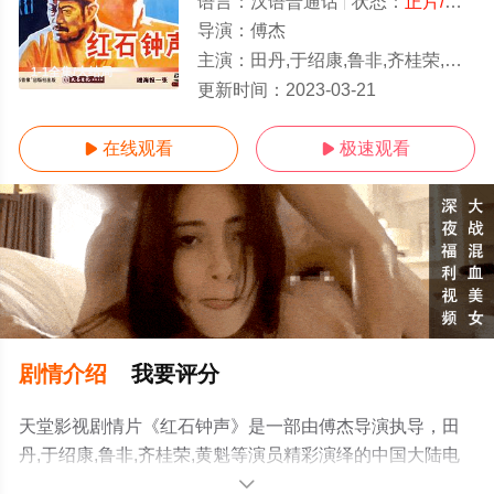
语言：
汉语普通话
状态：
正片/高清
导演：
傅杰
主演：
田丹,于绍康,鲁非,齐桂荣,黄魁
1-1全集/大结局
更新时间：
2023-03-21
在线观看
极速观看


剧情介绍
我要评分
天堂影视剧情片《红石钟声》是一部由傅杰导演执导，田
丹,于绍康,鲁非,齐桂荣,黄魁等演员精彩演绎的中国大陆电
影，大结局剧情已揭晓（1-1全集），手机免费观看高清未
