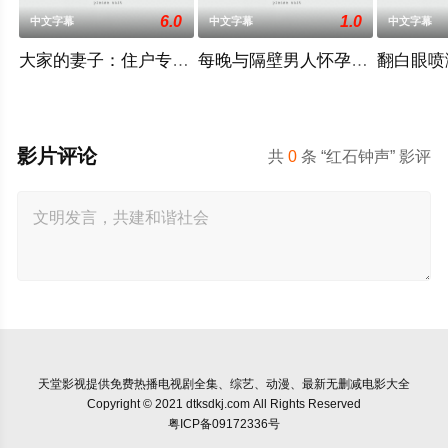
6.0
1.0
中文字幕
中文字幕
中文字幕
大家的妻子：住户专用洞口
每晚与隔壁男人怀孕性爱
翻白眼喷
影片评论
共
0
条 “红石钟声” 影评
天堂影视
提供免费热播电视剧全集、综艺、动漫、最新无删减电影大全
Copyright © 2021 dtksdkj.com All Rights Reserved
粤ICP备09172336号