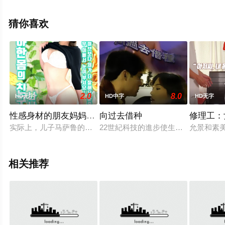
删减完整版电影大全就上天堂电影网，更多相关信息可移
步至豆瓣电影、电视猫或剧情网等平台了解。
猜你喜欢
2.0
8.0
HD无字
HD中字
HD无字
性感身材的朋友妈妈：娜娜好棒
向过去借种
修理工：
实际上，儿子马萨鲁的朋友肯齐对马萨鲁的母亲娜娜号非常仰慕
22世紀科技的進步使生育過程簡化而
允景和素
相关推荐