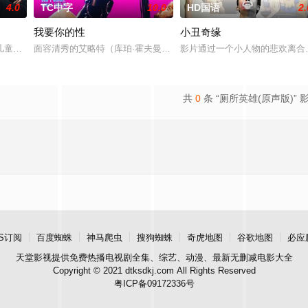
4.0
TC中字
10.0
HD国语
2.
我要你的性
小丑奇缘
。如今，三人为了一场仅有一次的演出再度合体，前提是他们得克服接踵
儿童故事作家（朴智炫 饰演）故事，毕业后梦想写儿童故事，但被分配到青少
面容清秀的艾略特（库珀·霍夫曼 Cooper Hoffman 饰）在著名艺术家
影片通过一个小人物的悲欢离合
共
0
条 “厕所英雄(原声版)” 
S订阅
百度蜘蛛
神马爬虫
搜狗蜘蛛
奇虎地图
谷歌地图
必应
天堂影视
提供免费热播电视剧全集、综艺、动漫、最新无删减电影大全
Copyright © 2021 dtksdkj.com All Rights Reserved
粤ICP备09172336号