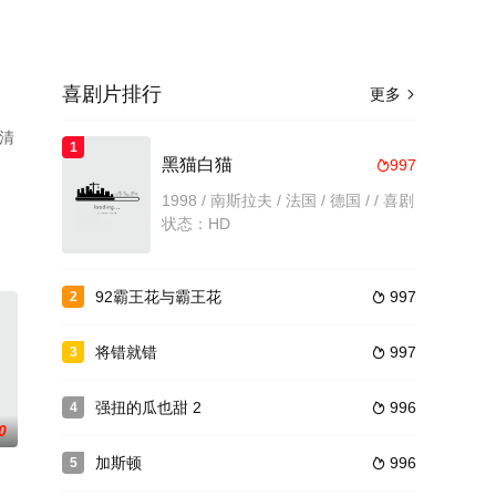
喜剧片排行
更多

清
1
黑猫白猫
997

1998 / 南斯拉夫 / 法国 / 德国 / / 喜剧
状态：HD
92霸王花与霸王花
997
2

将错就错
997
3

强扭的瓜也甜 2
996
4

0
加斯顿
996
5
