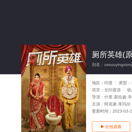
厕所英雄(原
别名：cesuoyingxion
地区：
印度
类型：
语言：
北印度语
状
导演：
什里·那拉扬·辛
主演：
阿克谢·库玛尔
更新时间：
2023-03-
在线观看
