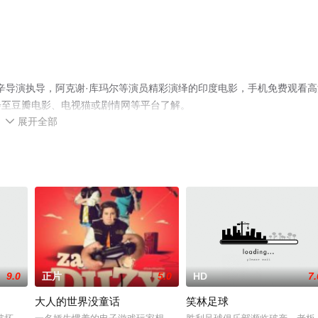
·辛导演执导，阿克谢·库玛尔等演员精彩演绎的印度电影，手机免费观看高
步至豆瓣电影、电视猫或剧情网等平台了解。
展开全部

9.0
正片
5.0
HD
7.
大人的世界没童话
笑林足球