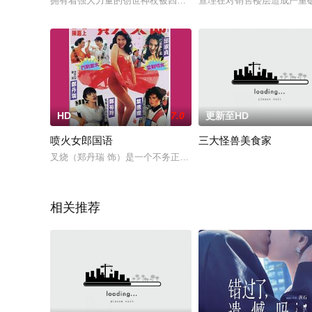
拥有着强大力量的创世神杖被四大神之一的埃及神拉（李璐 配音
查理在对销售楼层造成严重
HD
7.0
更新至HD
喷火女郎国语
三大怪兽美食家
叉烧（郑丹瑞 饰）是一个不务正业的小青年，整体装神弄鬼骗钱
相关推荐