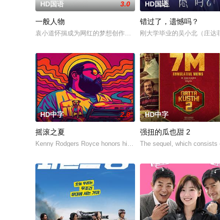
HD国语
3.0
HD国语
一般人物
错过了，遗憾吗？
袁小道怀揣成为网红的梦想创作短视频，并与周小乙等人组建了“
刚大学毕业的吴小北（庄达
HD中字
2.0
HD中字
摇滚之夏
强扭的瓜也甜 2
Kenny Rodgers Royce honors his late mother's legacy by f
The sequel, which consists 