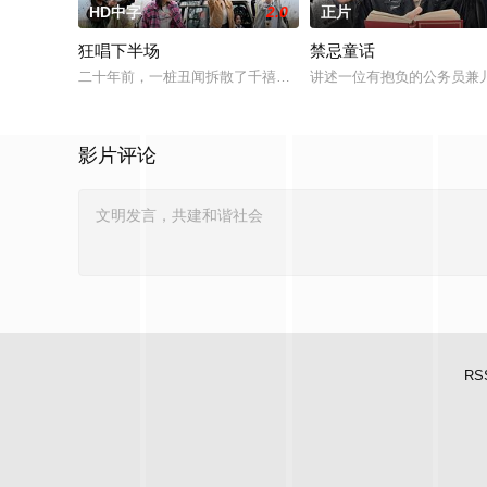
HD中字
2.0
正片
狂唱下半场
禁忌童话
二十年前，一桩丑闻拆散了千禧年初期当红的韩国流行三人团体
讲述一位有抱负的公务员兼
影片评论
RS