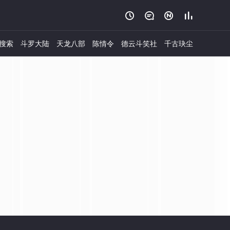




搜索
斗罗大陆
天龙八部
陈情令
德云斗笑社
千古玦尘