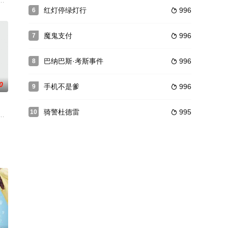
了保险箱，把经理撞倒了。
的母亲和一位古怪的阿姨，他不得不重新考虑事情的轻重缓急。
女儿小丽（周奇奇 饰）和队长森（苏见信 饰）支撑着俱乐部。商业奇才恒（陈
红灯停绿灯行
996
6

魔鬼支付
996
7

巴纳巴斯·考斯事件
996
8

0
手机不是爹
996
9

骑警杜德雷
995
10

幸福的生活，露西还为贝多芬生下了四只可爱的小狗，一家人其乐融
仁茂（朴海日 饰）居无定所，只好和年逾古稀的母亲（尹菇贞 饰）住在一起