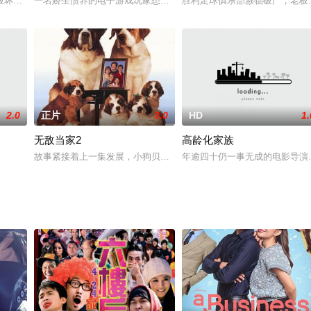
）盗走。为了令宇宙免于被毁灭的悲惨命运，希腊神宙斯（藤新 配音
破坏后去了办公室。在那里，他碰到了商店检查员(长得和他一模一样)，他刚抢
一名娇生惯养的电子游戏玩家想参加即将到来的锦标赛，但因为生病
胜利足球俱乐部濒临破产，老板
2.0
正片
3.0
HD
1.
无敌当家2
高龄化家族
。一天，叉烧的一个租客——在夜总会当妈妈桑的大B（叶德娴 饰）
故事紧接着上一集发展，小狗贝多芬和露西终于走到了一起，过上了
年逾四十仍一事无成的电影导演