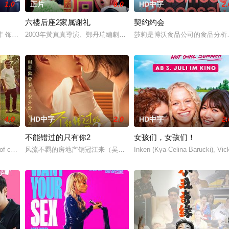
1.0
正片
8.0
HD中字
2.
六楼后座2家属谢礼
契约约会
红透半边天”团队。然而团队在发展过程中遭遇了诸多矛盾与分歧，幸
菲 饰）被初恋男友李天昊（周澄奧 饰）断崖式分手后陷入无尽的情绪反扑。她
2003年黃真真導演、鄭丹瑞編劇的喜劇《六樓后座》拍出香港新一代的愛情
莎莉是博沃食品公司的食品分析
4.0
HD中字
2.0
HD中字
2.
不能错过的只有你2
女孩们，女孩们！
of consecutive events following t
风流不羁的房地产销冠江来（吴翊歌 饰），为利益化身“深情画家”，
Inken (Kya-Celina Barucki), Vic