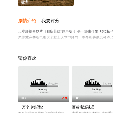
超清
剧情介绍
我要评分
天堂影视喜剧片《厕所英雄(原声版)》是一部由什里·那拉扬
未删减完整版电影大全就上天堂电影网，更多相关信息可移
猜你喜欢
HD
7.0
HD
十万个冷笑话2
百货店巡视员