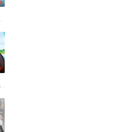
0
沉溺于失恋的痛苦，闺蜜米
面面觀，其中「Truth orDare」大膽遊戲更
师，如今陷入财务困境，她答应为挚友雅斯敏牵线搭桥，为她安排相亲。原来
0
步步为营接近倔强女医生李梦（李萌萌 饰）。他算计利益得失
ky (Julia Novohradsky) und Le