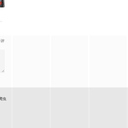
0
年保护队，被迫每天看色情片
艾丽卡·特蕾西（奥利维亚·王尔德 Oliv
，宣扬了树立正确的恋爱观生活观的必要性，鞭挞了追金，虚荣等错误的观念
影评
爬虫