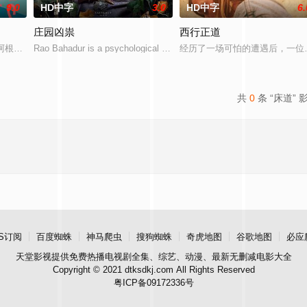
9.0
HD中字
3.0
HD中字
6.
庄园凶祟
西行正道
无恢复可能的四肢——的治疗方法，而一步步踏入在追求理想的理性与
的阿根廷造型师丽娜在瑞士的一场颁奖典礼后，被一种突如其来的冲动驱使。回
Rao Bahadur is a psychological drama set against the backdro
经历了一场可怕的遭遇后，一位
共
0
条 “床道” 
S订阅
百度蜘蛛
神马爬虫
搜狗蜘蛛
奇虎地图
谷歌地图
必应
天堂影视
提供免费热播电视剧全集、综艺、动漫、最新无删减电影大全
Copyright © 2021 dtksdkj.com All Rights Reserved
粤ICP备09172336号