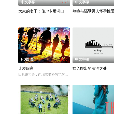
中文字幕
6.0
中文字幕
大家的妻子：住户专用洞口
每晚与隔壁男人怀孕性
HD国语
10.0
中文字幕
让爱回家
插入即出的湿润之处
因机缘巧合，向现实妥协的导演朱达仁萌生拍一部《河南人在北