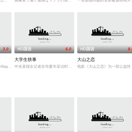
，后因一闪严重过失，范根代替李国江承担责任而遭革职之后，范在贤姐
文化艺术传播中心本片根据革命女英烈任志贞和其丈夫白德胜的真实事迹改编而成
裏稼業で働く孤独なヤクザの辰巳は、ある日元恋人?京子の殺害現場
一名面临问题的警察被逼得离开
3.0
HD国语
6.0
HD国语
8.
大学生轶事
大山之恋
的惊悚片[1]，于2001年4月2日在美国上映[2]。
llageinSudan,asaintinthevillagepre
中央某报女记者在华夏市采访时碰到了一堆稀奇事：在这里，大学毕
电影《大山之恋》为一部公益性