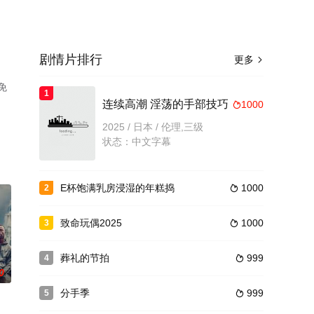
剧情片排行
更多

免
1
连续高潮 淫荡的手部技巧
1000

2025 / 日本 / 伦理,三级
状态：中文字幕
E杯饱满乳房浸湿的年糕捣
1000
2

致命玩偶2025
1000
3

葬礼的节拍
999
4

0
分手季
999
5
