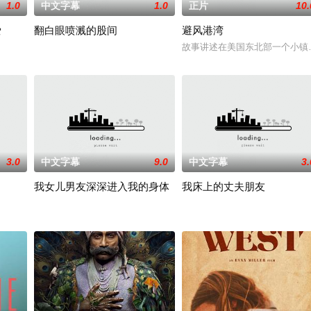
1.0
中文字幕
1.0
正片
10.
爱
翻白眼喷溅的股间
避风港湾
故事讲述在美国东北部一个小镇
3.0
中文字幕
9.0
中文字幕
3.
我女儿男友深深进入我的身体
我床上的丈夫朋友
京》电影的念头，在说服主编姚松、老乡韩战、二房东杨小强加入后，一