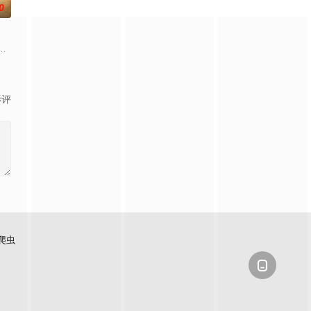
0
到布宜诺斯艾利斯后，她什么
小镇女子向疏远的哥哥借了钱，独自一人踏上穿越西德克萨斯州的旅程，寻求
影评
爬虫
