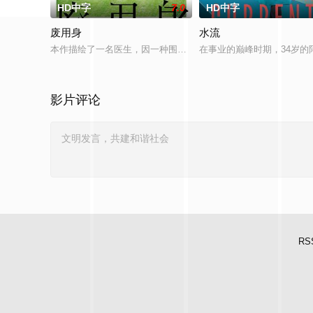
HD中字
7.0
HD中字
废用身
水流
本作描绘了一名医生，因一种围绕“废用身”——因瘫痪等原因已
在事业的巅峰时期，34岁
影片评论
RS