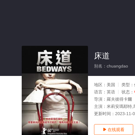
床道
别名：chuangdao
地区：
美国
类型：
语言：
英语
状态：
导演：
羅夫彼得卡爾
主演：
米莉安瑪耶特,
更新时间：
2023-11-
在线观看
