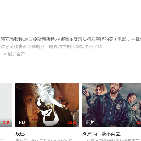
莉安瑪耶特,馬西亞斯弗斯特,拉娜庫柏等演员精彩演绎的美国电影，手机
关信息可移步至豆瓣电影、电视猫或剧情网等平台了解。
展开全部

1.0
HD
10.0
正片
2.
辰巳
36总局：势不两立