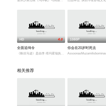
退休沙展范根（冯淬帆）与高级警察李国江（黄锦燊）本是同胞
出品单位: 陕西华星影视
HD
4.0
1080P
全面追缉令
你会在20岁时死去
《蛛丝马迹》是由李·塔玛霍瑞执导，摩根·弗里曼、莫妮卡·波特等主演
AssoonasMuzamilisborninavi
相关推荐