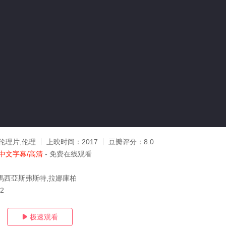
伦理片,伦理
上映时间：
2017
豆瓣评分：
8.0
中文字幕/高清
- 免费在线观看
馬西亞斯弗斯特,拉娜庫柏
02
极速观看
