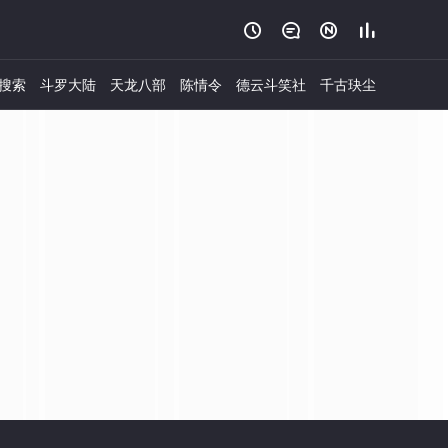




搜索
斗罗大陆
天龙八部
陈情令
德云斗笑社
千古玦尘