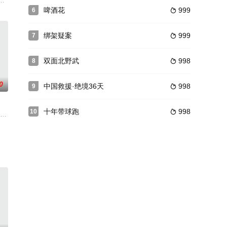
，再现了战争年代陕北的红
に遭遇する。 一緒にいた京子の妹?葵とともに命からがら逃げ
精英小队后，发现前同事纷纷在神秘谋杀案中丧生，于是擅自展开调查，誓要
啤酒花
999
6

绑架疑案
999
7

双面北野武
998
8

0
中国救援·绝境36天
998
9

十年带球跑
998
10

业生卖冰棍的有之，在法院门口代写状子的有之，卖生煎的有之。经
 影片，剧情根据沂蒙山区支教题材改 编，从关注山区儿童教育切入，热情 地