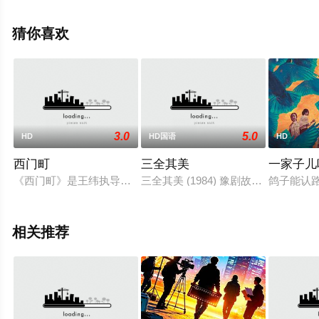
集），手机免费观看高清未删减完整版电影大全就上天堂
电影网，更多相关信息可移步至豆瓣电影、电视猫或剧情
猜你喜欢
网等平台了解。
3.0
5.0
HD
HD国语
HD
西门町
三全其美
一家子儿
《西门町》是王纬执导，安心亚、郭品超、黄秋生主演的爱情片。
三全其美 (1984) 豫剧故事梗概
鸽子能认
相关推荐