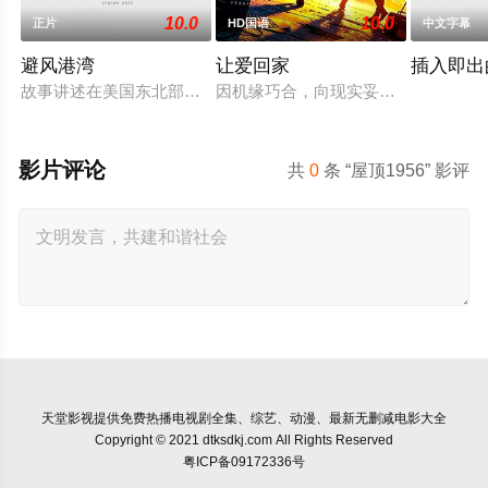
10.0
10.0
正片
HD国语
中文字幕
避风港湾
让爱回家
插入即出
故事讲述在美国东北部一个小镇的农场，一个怀抱音乐理想的男
因机缘巧合，向现实妥协的导演朱达
影片评论
共
0
条 “屋顶1956” 影评
天堂影视
提供免费热播电视剧全集、综艺、动漫、最新无删减电影大全
Copyright © 2021 dtksdkj.com All Rights Reserved
粤ICP备09172336号