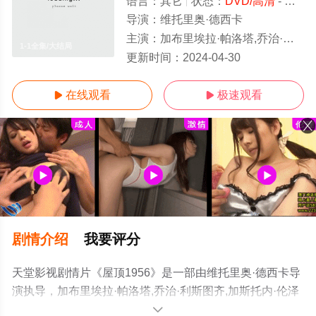
语言：
其它
状态：
DVD/高清
- 免费在线观看
导演：
维托里奥·德西卡
主演：
加布里埃拉·帕洛塔,乔治·利斯图齐,加斯托内·伦泽利
1-1全集/大结局
更新时间：
2024-04-30
在线观看
极速观看


剧情介绍
我要评分
天堂影视剧情片《屋顶1956》是一部由维托里奥·德西卡导
演执导，加布里埃拉·帕洛塔,乔治·利斯图齐,加斯托内·伦泽
利等演员精彩演绎的其它电影，大结局剧情已揭晓（1-1全
