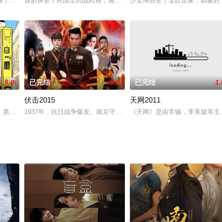
女刑警秦左漫的注意，在一次诡异的密室杀人案件中，秦左漫意外发现他
偷了，失去了灵骨就失去了法力，白寒立即赶往人间寻找灵骨，却不料灵骨已被
该剧讲述了民国至抗战时期，湘商以民族大义精神，艰难支撑国家半
少女傅容生于金匠世家，聪敏好
5.0
已完结
9.0
已完结
1.
伏击2015
天网2011
又遇新危机！全新爆笑故事即将解锁
》第二季将延续第一季无厘头欢脱的“扎心式虐狗”风格。三角关系的终极发展究
1937年，抗日战争爆发。南京守城军官的石永凯在南京保卫战中结
《天网》是由常铖，李美旋等主