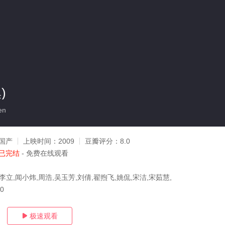
)
en
国产
上映时间：
2009
豆瓣评分：
8.0
已完结
- 免费在线观看
李立,闻小炜,周浩,吴玉芳,刘倩,翟煦飞,姚侃,宋洁,宋茹慧,
30
极速观看
