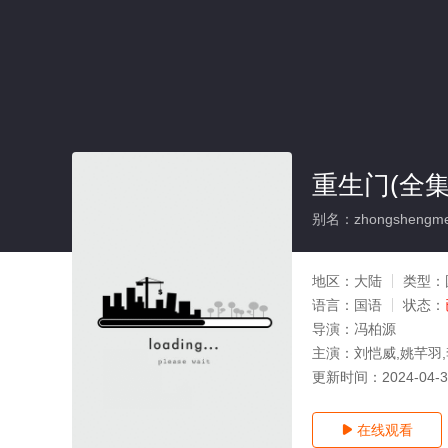
重生门(全集
别名：zhongshengm
地区：
大陆
类型：
语言：
国语
状态：
导演：
冯柏源
主演：
刘恺威,姚芊羽,
更新时间：
2024-04-
在线观看
