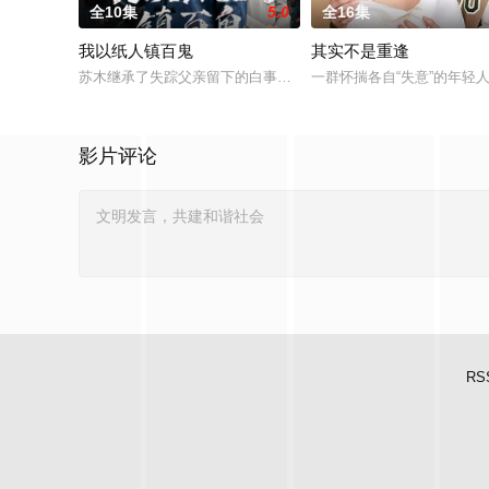
全10集
5.0
全16集
我以纸人镇百鬼
其实不是重逢
苏木继承了失踪父亲留下的白事馆，本想低调扎纸维生，却因一
一群怀揣各自“失意”的年
影片评论
RS