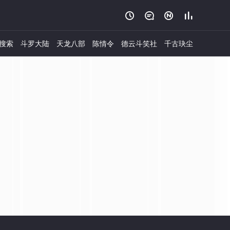




搜索
斗罗大陆
天龙八部
陈情令
德云斗笑社
千古玦尘