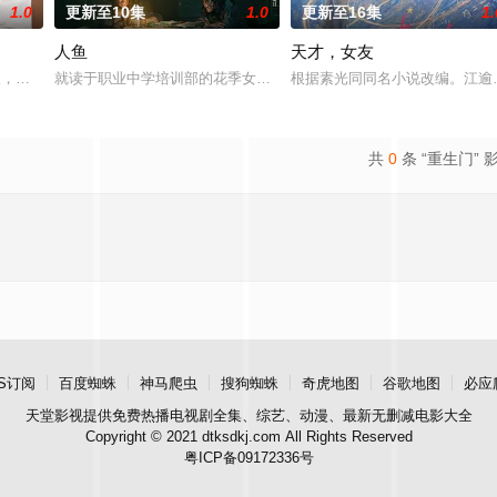
1.0
更新至10集
1.0
更新至16集
1.
人鱼
天才，女友
具流血的新娘纸人卷入了一场跨越十年的惊天阴谋。这纸人身上，竟贴着
轻人，在沿海小城南安相遇相知，他们决心各展所长创办旅行社。他们以当地的特
就读于职业中学培训部的花季女生苏琳（黄杨钿甜 饰），虽自小被父
根据素光同同名小说改编。江逾
共
0
条 “重生门” 
S订阅
百度蜘蛛
神马爬虫
搜狗蜘蛛
奇虎地图
谷歌地图
必应
天堂影视
提供免费热播电视剧全集、综艺、动漫、最新无删减电影大全
Copyright © 2021 dtksdkj.com All Rights Reserved
粤ICP备09172336号