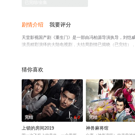
已完结/全集
剧情介绍
我要评分
天堂影视国产剧《重生门》是一部由冯柏源导演执导，刘恺威,姚芊
演员精彩演绎的大陆电视剧，大结局剧情已揭晓（已完结）
可移步至豆瓣电视剧、电视猫或剧情网等平台了解。
猜你喜欢
完结
6.0
完结
上锁的房间2019
神兽麻将馆