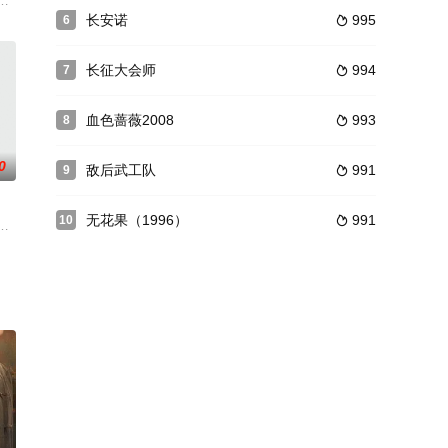
沉浮轩（茶馆）的小掌柜陆长
壁江山的家国故事。
学，由于目睹姐姐的不幸婚姻，遂立誓自强自立，绝不随波逐流，一定要掌控
长安诺
995
6

长征大会师
994
7

血色蔷薇2008
993
8

0
敌后武工队
991
9

无花果（1996）
991
10

竟如何，他们将如何演绎这
识了中国共产党地下党员袁玉婷、大学教授周永民、国军士兵许秀
演，王国贤执导，董海龙、刘潇潇、韩超担任编剧的刑侦电视剧，该剧于2011