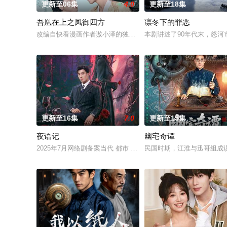
更新至06集
4.0
更新至18集
吾凰在上之凤御四方
凛冬下的罪恶
改编自快看漫画作者嗷小泽的独家连载漫画《吾凰在上》。 现代
本剧讲述了90年代末，怒
更新至16集
7.0
更新至15集
夜语记
幽宅奇谭
2025年7月网络剧备案当代 都市 海南越酷文化传媒有限公司
民国时期，江淮与迅哥组成说