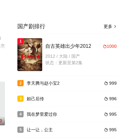
国产剧排行
更多

等
1
信息
自古英雄出少年2012
1000

2012 / 大陆 / 国产
状态：更新至第2集
李天腾与赵小宝2
999
2

妲己后传
996
3

我在梦里爱过你
995
4

0
让一让，公主
995
5
