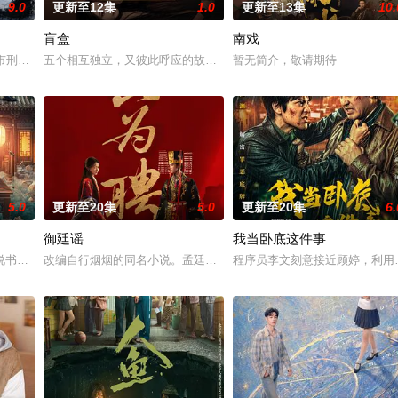
9.0
更新至12集
1.0
更新至13集
10.
盲盒
南戏
少女奚圆（姜贞羽 饰）因意外踏入玄机界，继而卷入虎云国内乱的漩
河市刑侦支队在无普及监控、无DNA鉴定技术的支持下，通过摸排、勘查等传统
五个相互独立，又彼此呼应的故事——用一场精心策划的“夏令营”完成
暂无简介，敬请期待
5.0
更新至20集
5.0
更新至20集
6.
御廷谣
我当卧底这件事
书班子，偶遇“白天人住屋，晚上鬼占房”的阴阳宅，江淮被掳走配“阴婚”。他
改编自行烟烟的同名小说。孟廷辉，大平王朝有史以来个以女子进士
程序员李文刻意接近顾婷，利用