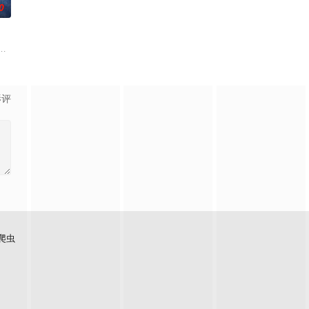
0
色人文与美食为引，用真诚
母忽视，在艰苦环境中长大，但她始终刻苦学习，憧憬未来。为此
白长大以后，林知夏忽然对他说：“江逾白，我喜欢你，哲学和生物学意义上的
影评
爬虫