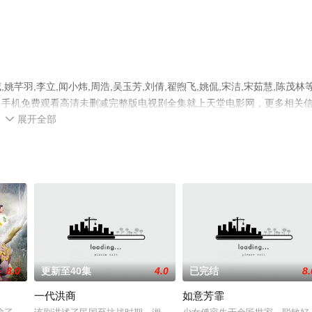
羽,李立,闻小炜,周浩,吴玉芳,刘倩,翟煦飞,姚侃,宋洁,宋茹慧,陈茂林
，手机免费观看高清未删减完整版电视剧全集就上天堂电影网，更多相关
展开全部

8.0
更新至40集
4.0
已完结
8.
一代洪商
如意芳霏