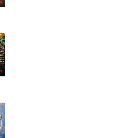
0
刑侦手段，接连破获数起重
复仇的受害者；临终前与遗憾和解的“无用之人”；共享同一具
0
与女探长穆英搭档，侦破
科三元及第入翰林院的奇女子。十年前的她被他从死人堆里救出来，
顾炎女儿奴的属性，请求老炮儿顾炎带自己用程序员身份卧底电诈集团以求查