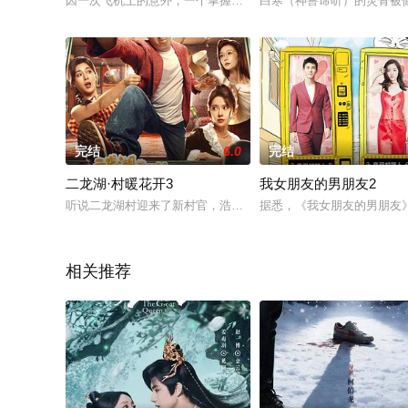
因一次飞机上的意外，一个掌握惊人解锁技巧的冷漠男人引起了
白寒（神兽谛听）的灵骨被
完结
6.0
完结
二龙湖·村暖花开3
我女朋友的男朋友2
听说二龙湖村迎来了新村官，浩哥事业遭遇史诗级滑铁卢，情感
据悉，《我女朋友的男朋友
相关推荐