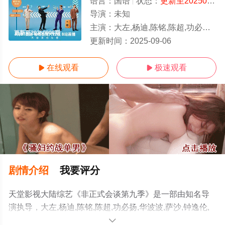
语言：
国语
状态：
更新至20250906期
导演：
未知
主演：
大左,杨迪,陈铭,陈超,功必扬,华波波,萨沙,钟逸伦,一之濑飞鸟,发币,阿雷,
更新至20250906期
更新时间：
2025-09-06
在线观看
极速观看


剧情介绍
我要评分
天堂影视大陆综艺《非正式会谈第九季》是一部由知名导
演执导，大左,杨迪,陈铭,陈超,功必扬,华波波,萨沙,钟逸伦,
一之濑飞鸟,发币,阿雷,艾哈迈德·穆罕默德·贾比尔·阿尔卡索
