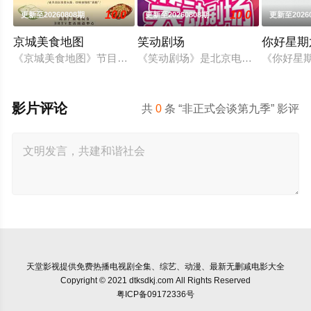
10.0
10.0
更新至20260808期
更新至20260808期
更新至2026
京城美食地图
笑动剧场
你好星期
《京城美食地图》节目组的美食侦探邀约行业专家和爱吃团网友
《笑动剧场》是北京电视台文艺节目中心
《你好星期
影片评论
共
0
条 “非正式会谈第九季” 影评
天堂影视
提供免费热播电视剧全集、综艺、动漫、最新无删减电影大全
Copyright © 2021 dtksdkj.com All Rights Reserved
粤ICP备09172336号