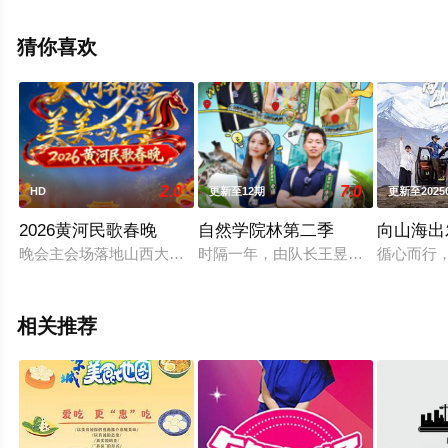
姆,戴庐可等演员精彩演绎的大陆综艺，手机免费观看高清
未删减完整版综艺节目就上天堂电影网，更多相关信息可
猜你喜欢
移步至豆瓣综艺、电视猫或剧情网等平台了解。
2.0
7.0
HD
更新至12期
更新至2025
2026黄河民歌春晚
自然学院林第二季
向山海出
晚会主会场落地山西大同，以“大河奔腾，美美与共”为主题，以
时隔一年，由队长王昱珩、副队长小喵
循心而行
相关推荐