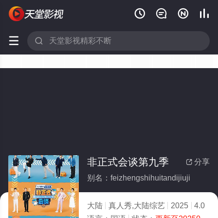






非正式会谈第九季
分享

别名：feizhengshihuitandijiuji
大陆
真人秀,大陆综艺
2025
4.0