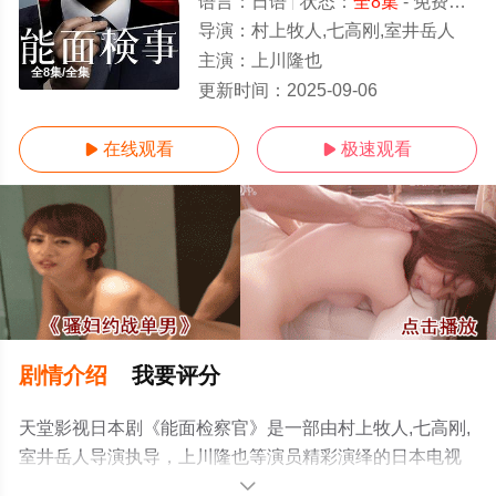
语言：
日语
状态：
全8集
- 免费在线观看
导演：
村上牧人,七高刚,室井岳人
主演：
上川隆也
全8集/全集
更新时间：
2025-09-06
在线观看
极速观看


剧情介绍
我要评分
天堂影视日本剧《能面检察官》是一部由村上牧人,七高刚,
室井岳人导演执导，上川隆也等演员精彩演绎的日本电视
剧，大结局剧情已揭晓（全8集），手机免费观看高清未删
