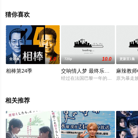
减完整版电视剧全集就上天堂电影网，更多相关信息可移
步至豆瓣电视剧、电视猫或剧情网等平台了解。
猜你喜欢
1.0
10.0
全19集
720p
更新至1集
相棒第24季
交响情人梦 最终乐章 前篇
麻辣教师
经过在法国巴黎一年的努力打拼，千
原为暴走
相关推荐