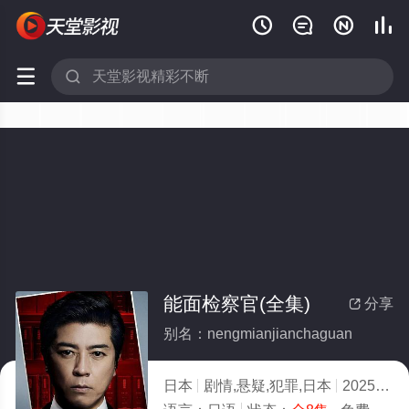






能面检察官(全集)
分享

别名：nengmianjianchaguan
日本
剧情,悬疑,犯罪,日本
2025
7.0