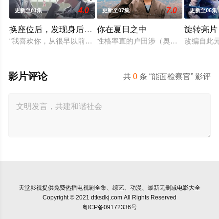
4.0
7.0
更新至01集
更新至07集
更新至06集
换座位后，发现身后的男生好像喜欢我
你在夏日之中
旋转亮片
“我喜欢你，从很早以前就开始了。” 从换座位开始⁉︎ 性格完全相
性格率直的户田涉（奥智哉 饰）与校
改编自此
影片评论
共
0
条 “能面检察官” 影评
天堂影视
提供免费热播电视剧全集、综艺、动漫、最新无删减电影大全
Copyright © 2021 dtksdkj.com All Rights Reserved
粤ICP备09172336号