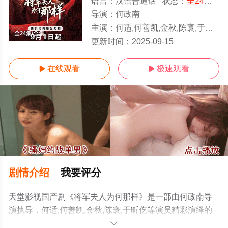
语言：
汉语普通话
状态：
全24集
- 
导演：
何政南
主演：
何适,何善凯,金秋,陈寰,于昕仡
全24集/全集
更新时间：
2025-09-15
在线观看
极速观看


剧情介绍
我要评分
天堂影视国产剧《将军夫人为何那样》是一部由何政南导
演执导，何适,何善凯,金秋,陈寰,于昕仡等演员精彩演绎的
中国大陆电视剧，大结局剧情已揭晓（全24集），手机免
