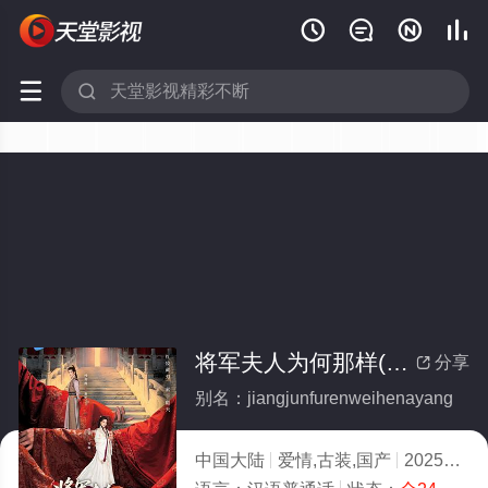






将军夫人为何那样(全集)
分享

别名：jiangjunfurenweihenayang
中国大陆
爱情,古装,国产
2025
1.0