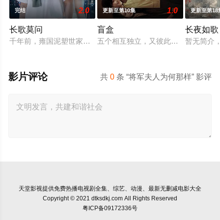
2.0
1.0
完结
更新至第10集
更新至第18
长歌莫问
盲盒
长夜如歌
千年前，雍国泥塑世家楚门因进贡的“十二生肖”离奇流血炸裂，
五个相互独立，又彼此呼应的故事——
暂无简介
影片评论
共
0
条 “将军夫人为何那样” 影评
天堂影视
提供免费热播电视剧全集、综艺、动漫、最新无删减电影大全
Copyright © 2021 dtksdkj.com All Rights Reserved
粤ICP备09172336号