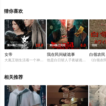
费观看高清未删减完整版电视剧全集就上天堂电影网，更
多相关信息可移步至豆瓣电视剧、电视猫或剧情网等平台
猜你喜欢
了解。
10.0
6.0
第24集已完结
第24集已完结
完结
女帝
我在民间破诡事
白领农民 (
大胤王朝生活着一个神秘的群体，他们是天生拥有异能的异士，
他是白日斩人子夜破诡的阴阳行者，
《白领农民
相关推荐