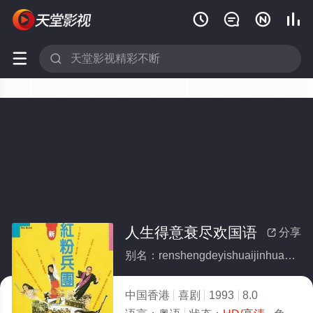






人生得意衰尽欢国语
分享

别名：renshengdeyishuaijinhuanguoyu
中国香港
喜剧
1993
8.0