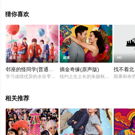
未删减完整版电影大全就上天堂电影网，更多相关信息可
移步至豆瓣电影、电视猫或剧情网等平台了解。
猜你喜欢
9.0
7.0
超清
超清
HD
邻座的怪同学(普通话版)
摘金奇缘(原声版)
找不着北
学习成绩优异的水谷雫性格冷淡，不愿与周围的人打交道这一天
纽约土生土长的朱丽秋陪拍拖已久的
雨果和布
相关推荐