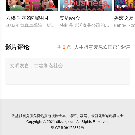
8.0
2.0
正片
HD中字
HD中字
六楼后座2家属谢礼
契约约会
摇滚之夏
2003年黃真真導演、鄭丹瑞編劇的喜劇《六樓后座》拍出香港新一代的
莎莉是博沃食品公司的食品分析师，
Kenny Rodg
影片评论
共
0
条 “人生得意衰尽欢国语” 影评
天堂影视
提供免费热播电视剧全集、综艺、动漫、最新无删减电影大全
Copyright © 2021 dtksdkj.com All Rights Reserved
粤ICP备09172336号