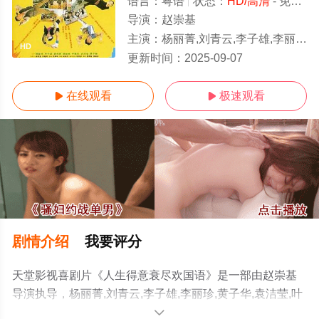
语言：
粤语
状态：
HD/高清
- 免费在线观看
导演：
赵崇基
主演：
杨丽菁,刘青云,李子雄,李丽珍,黄子华,袁洁莹,叶蕴仪
HD
更新时间：
2025-09-07
在线观看
极速观看


剧情介绍
我要评分
天堂影视喜剧片《人生得意衰尽欢国语》是一部由赵崇基
导演执导，杨丽菁,刘青云,李子雄,李丽珍,黄子华,袁洁莹,叶
蕴仪等演员精彩演绎的中国香港电影，手机免费观看高清
