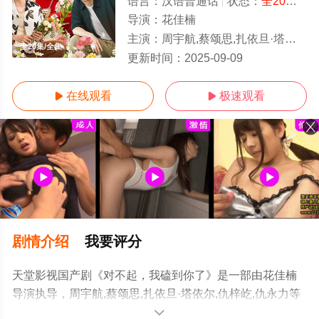
语言：
汉语普通话
状态：
全20集
- 
导演：
花佳楠
主演：
周宇航,蔡颂思,扎依旦·塔依尔,仇梓屹,仇永力
全20集/全集
更新时间：
2025-09-09
在线观看
极速观看


剧情介绍
我要评分
天堂影视国产剧《对不起，我磕到你了》是一部由花佳楠
导演执导，周宇航,蔡颂思,扎依旦·塔依尔,仇梓屹,仇永力等
演员精彩演绎的中国大陆电视剧，大结局剧情已揭晓（全
