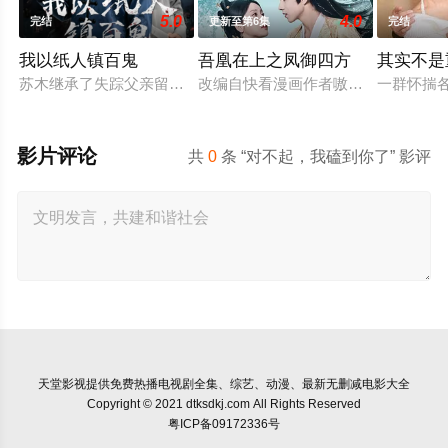
5.0
4.0
完结
更新至第6集
完结
我以纸人镇百鬼
吾凰在上之凤御四方
其实不是
苏木继承了失踪父亲留下的白事馆，本想低调扎纸维生，却因一
改编自快看漫画作者嗷小泽的独家连载
一群怀揣
影片评论
共
0
条 “对不起，我磕到你了” 影评
天堂影视
提供免费热播电视剧全集、综艺、动漫、最新无删减电影大全
Copyright © 2021 dtksdkj.com All Rights Reserved
粤ICP备09172336号