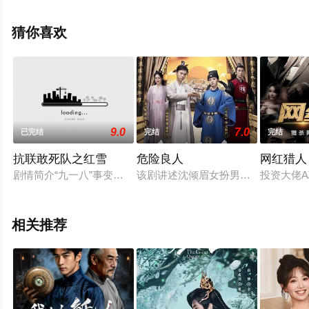
20集），手机免费观看高清未删减完整版电视剧全集就上
天堂电影网，更多相关信息可移步至豆瓣电视剧、电视猫
猜你喜欢
或剧情网等平台了解。
9.0
7.0
已完结
完结
完结
抗联敢死队之红雪
危险良人
网红猎人
剧情简介“九一八”事变后，东北军战士双龙所在部队遭到日军残
该剧讲述沈倾眉女扮男装成为橘井县
投资大佬
相关推荐