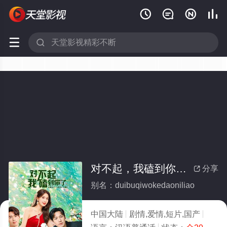






对不起，我磕到你了(全集)
分享

别名：duibuqiwokedaoniliao
中国大陆
剧情,爱情,短片,国产
2025