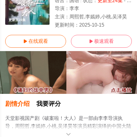
语言：
国语
状态：
更新至24集
- 免费在线观看
导演：
李李
主演：
周熙哲,李嫣婷,小桃,吴泽昊
更新至24集
更新时间：
2025-10-15
在线观看
极速观看


剧情介绍
我要评分
天堂影视国产剧《破案啦！大人》是一部由李李导演执
导，周熙哲,李嫣婷,小桃,吴泽昊等演员精彩演绎的中国大陆
电视剧，手机免费观看高清未删减完整版电视剧全集就上
