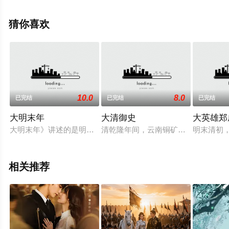
天堂电影网，更多相关信息可移步至豆瓣电视剧、电视猫
或剧情网等平台了解。
猜你喜欢
10.0
8.0
已完结
已完结
已完结
大明末年
大清御史
大英雄郑
大明末年》讲述的是明朝天启年间，熹宗皇帝朱由校荒于朝政，
清乾隆年间，云南铜矿发生了一起惊
明末清初
相关推荐