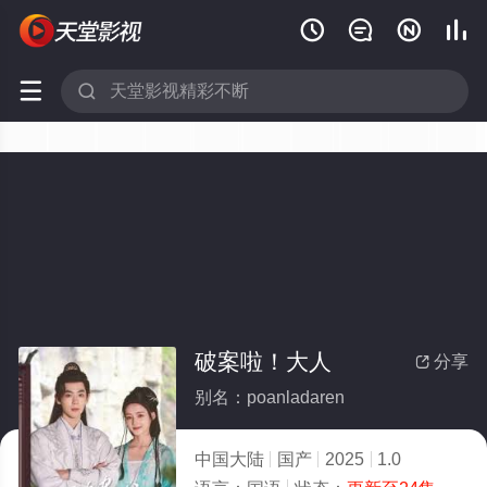






破案啦！大人
分享

别名：poanladaren
中国大陆
国产
2025
1.0