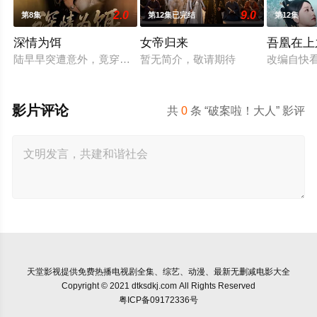
2.0
9.0
第8集
第12集已完结
第12集
深情为饵
女帝归来
吾凰在上
陆早早突遭意外，竟穿越成民国少夫人苏沐晚，醒来，却是丈夫枪
暂无简介，敬请期待
改编自快
影片评论
共
0
条 “破案啦！大人” 影评
天堂影视
提供免费热播电视剧全集、综艺、动漫、最新无删减电影大全
Copyright © 2021 dtksdkj.com All Rights Reserved
粤ICP备09172336号