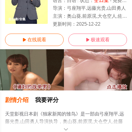
语言：
日语
状态：
全12集
- 免费在线观看
导演：
弓座翔平,远藤光贵,山田勇人
主演：
奥山葵,前原滉,大仓空人,佐藤友祐,永冈佑,夙川与务,泷川英次
全12集/全集
更新时间：
2025-12-22
在线观看
极速观看


剧情介绍
我要评分
天堂影视日本剧《独家新闻的雏鸟》是一部由弓座翔平,远
藤光贵,山田勇人导演执导，奥山葵,前原滉,大仓空人,佐藤
友祐,永冈佑,夙川与务,泷川英次等演员精彩演绎的日本电视
