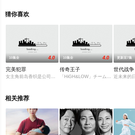
剧，大结局剧情已揭晓（全12集），手机免费观看高清未
删减完整版电视剧全集就上天堂电影网，更多相关信息可
猜你喜欢
移步至豆瓣电视剧、电视猫或剧情网等平台了解。
4.0
4.0
10集全
10集全
更新至7集
完美犯罪
传奇王子
世代战争
女主角前岛香织是公司内大家都憧憬的存在，私下她其实和上司
「HiGH&LOW」チーム新プロジェク
近未来的
相关推荐