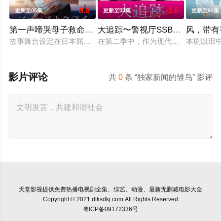
8.0
3.0
更新至05集
更新至03集
更新至94集
第一声啼哭母子救命急救班
大追踪〜警视厅SSBC强行犯系〜
风，带有
故事舞台设定在日本屈指可数的顶级豪华医院“圣菲奥娜医院”。
在第二季中，作为现代刑侦关键力量的
本剧以田
影片评论
共
0
条 “独家新闻的雏鸟” 影评
天堂影视
提供免费热播电视剧全集、综艺、动漫、最新无删减电影大全
Copyright © 2021 dtksdkj.com All Rights Reserved
粤ICP备09172336号