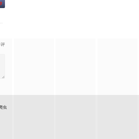
0
负玄鸟之力的夜族公主，前世
逾白，我喜欢你，哲学和生物学意义上的喜欢。”那个夜晚，他脸
《平阳公主》。
影评
爬虫