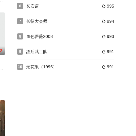
父亲衣强同时深信衣珊是自己
庭，也由此改写了他们一生的命运。老实厚道的邮政工人陶国栋（傅
的年代商战电视剧，由张培根执导，张垒、吴孟达、刘钧、张静静领衔主演。
长安诺
995
6

长征大会师
994
7

血色蔷薇2008
993
8

0
敌后武工队
991
9

无花果（1996）
991
10

屏障。生态环境失去平衡，终
就是当时的评剧皇后白玉霜的养女李再雯。她5岁被白玉霜的养母
一起共过事的省人大常务副主任杨正民与水务厅长牛志浩二人成了亲家。杨正民