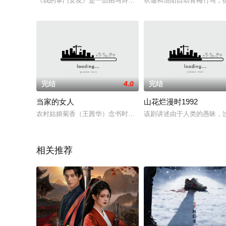
《我的掌门女友》是一部由马诗歌执导，陈芳彤、高茂桐、蒲萄、苏宇
衣珊和澍阳自幼青梅竹马，
完结
4.0
完结
当家的女人
山花烂漫时1992
农村姑娘菊香（王茜华）念书时成绩优秀，高中毕业本可以保送
该剧讲述由于人类的愚昧，
相关推荐