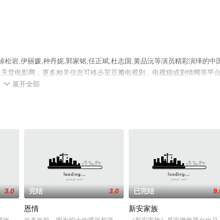
松岩,伊丽媛,种丹妮,郭家铭,任正斌,杜志国,黄品沅等演员精彩演绎的中
上天堂电影网，更多相关信息可移步至豆瓣电视剧、电视猫或剧情网等平
展开全部

3.0
完结
3.0
已完结
9.
恩情
新安家族