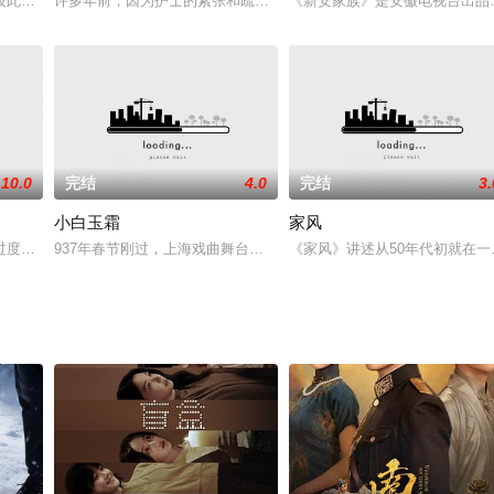
航主演的电视剧，于2022年6月11日在腾讯视频播出。[1
彼此虽无表白，却早又是心心相印。事情蹊跷的是，澍阳的父亲李进成和衣珊的
许多年前，因为护士的紧张和疏忽，让三个同时出生的孩子进错了家
《新安家族》是安徽电视台出品
10.0
完结
4.0
完结
3.
小白玉霜
家风
生资格进入大学，不想却因关系不够硬被人顶替。但性情爽快的她并没因
过度的向大自然进行索取，一千多年的时间，宏伟壮丽的夏国国都失去了绿色的
937年春节刚过，上海戏曲舞台摹然出现一颗新星——小白玉霜，她
《家风》讲述从50年代初就在