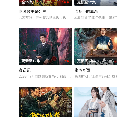
全15集
10.0
更新至12集
幽冥教主是公主
凛冬下的罪恶
乙亥年秋，云州骤起幽冥教，教主独孤晴专杀薄情负心德行有亏
本剧讲述了90年代末，怒
更新至12集
7.0
更新至13集
夜语记
幽宅奇谭
2025年7月网络剧备案当代 都市 海南越酷文化传媒有限公司
民国时期，江淮与迅哥组成说