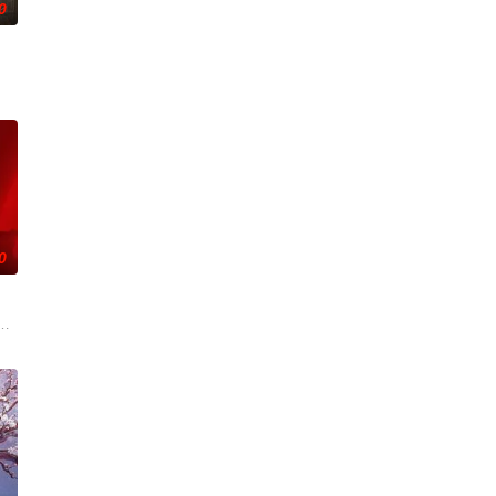
0
刑侦手段，接连破获数起重
复仇的受害者；临终前与遗憾和解的“无用之人”；共享同一具
0
与女探长穆英搭档，侦破
辉，大平王朝有史以来个以女子进士科三元及第入翰林院的奇女子。十年前的