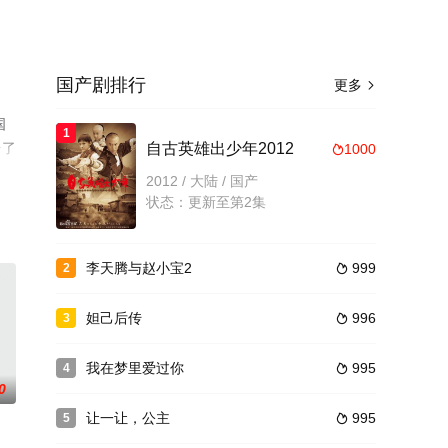
国产剧排行
更多

国
1
台了
自古英雄出少年2012
1000

2012 / 大陆 / 国产
状态：更新至第2集
李天腾与赵小宝2
999
2

妲己后传
996
3

我在梦里爱过你
995
4

0
让一让，公主
995
5
