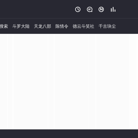




搜索
斗罗大陆
天龙八部
陈情令
德云斗笑社
千古玦尘