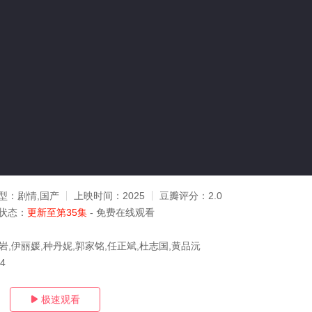
型：
剧情,国产
上映时间：
2025
豆瓣评分：
2.0
状态：
更新至第35集
- 免费在线观看
岩,伊丽媛,种丹妮,郭家铭,任正斌,杜志国,黄品沅
14
极速观看
