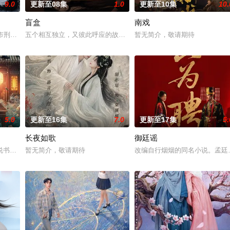
9.0
更新至08集
1.0
更新至10集
10.
盲盒
南戏
之辈。太子夏无双和好兄弟张小峰奉皇命携天子剑赴云州剿魔，初见独孤
河市刑侦支队在无普及监控、无DNA鉴定技术的支持下，通过摸排、勘查等传统
五个相互独立，又彼此呼应的故事——用一场精心策划的“夏令营”完成
暂无简介，敬请期待
5.0
更新至16集
7.0
更新至17集
5.
长夜如歌
御廷谣
书班子，偶遇“白天人住屋，晚上鬼占房”的阴阳宅，江淮被掳走配“阴婚”。他
暂无简介，敬请期待
改编自行烟烟的同名小说。孟廷