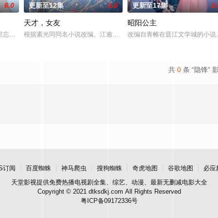
6.0
更新至12集
1.0
更新至17集
2.
天才，女友
昭阳公主
顾炎带自己用程序员身份卧底电诈集团以求查出未婚妻离奇死亡的真相。
里忘川元神，二人共感相连，一同寻仙草修复肉身。未央动心，却不知自身是身
根据素光同同名小说改编。江逾白长大以后，林知夏忽然对他说：“江
改编自青帷在晋江文学城的小说
共
0
条 “隐锋” 
S订阅
百度蜘蛛
神马爬虫
搜狗蜘蛛
奇虎地图
谷歌地图
必应
天堂影视
提供免费热播电视剧全集、综艺、动漫、最新无删减电影大全
Copyright © 2021 dtksdkj.com All Rights Reserved
粤ICP备09172336号