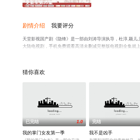
更新至第35集
剧情介绍
我要评分
天堂影视国产剧《隐锋》是一部由刘涛导演执导，杜淳,颖儿,涂
大陆电视剧，手机免费观看高清未删减完整版电视剧全集就
解。
猜你喜欢
已完结
1.0
完结
我的掌门女友第一季
我不是凶手