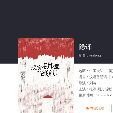
隐锋
别名：yinfeng
地区：
中国大陆
类
语言：
汉语普通话
导演：
刘涛
主演：
杜淳,颖儿,涂松
更新时间：
2026-07-
在线观看
