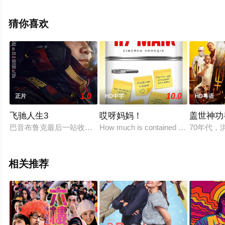
网，更多相关信息可移步至豆瓣电影、电视猫或剧情网等
平台了解。
猜你喜欢
1.0
10.0
正片
HD中字
HD粤语
飞驰人生3
哎呀妈妈！
盖世神功
巴音布鲁克最后一站收官后，张驰（沈腾 饰）受邀作为车队主教练征
How much is contained in these two wor
70年代，
相关推荐