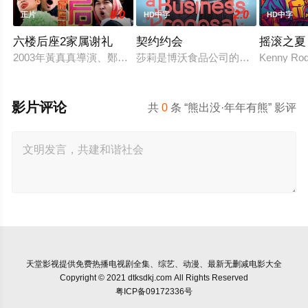
8.0
2.0
正片
HD中字
HD中字
六楼后座2家属谢礼
契约约会
摇滚之夏
2003年黃真真導演、鄭丹瑞編劇的喜劇《六樓后座》拍出香港新一代的
莎莉是博沃食品公司的食品分析师，
Kenny Rodg
影片评论
共
0
条 “熊出没·年年有熊” 影评
天堂影视
提供免费热播电视剧全集、综艺、动漫、最新无删减电影大全
Copyright © 2021 dtksdkj.com All Rights Reserved
粤ICP备09172336号