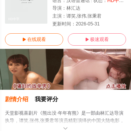
语言：
汉语普通话
状态：
HD中字/高清
导演：
林汇达
主演：
谭笑,张伟,张秉君
HD中字
更新时间：
2026-05-31
在线观看
极速观看


剧情介绍
我要评分
天堂影视喜剧片《熊出没·年年有熊》是一部由林汇达导演
执导，谭笑,张伟,张秉君等演员精彩演绎的中国大陆电影，
手机免费观看高清未删减完整版电影大全就上天堂电影
