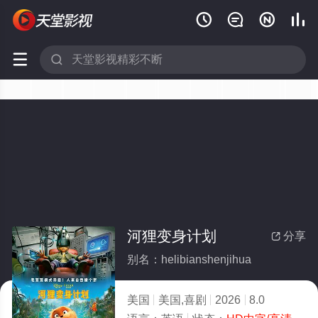






河狸变身计划
分享

别名：helibianshenjihua
美国
美国,喜剧
2026
8.0