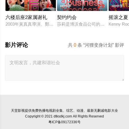
8.0
2.0
正片
HD中字
HD中字
六楼后座2家属谢礼
契约约会
摇滚之夏
2003年黃真真導演、鄭丹瑞編劇的喜劇《六樓后座》拍出香港新一代的
莎莉是博沃食品公司的食品分析师，
Kenny Rodg
影片评论
共
0
条 “河狸变身计划” 影评
天堂影视
提供免费热播电视剧全集、综艺、动漫、最新无删减电影大全
Copyright © 2021 dtksdkj.com All Rights Reserved
粤ICP备09172336号