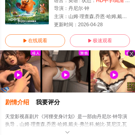
语言：
英语
状态：
HD中字/高清
- 免费在线观看
导演：
丹尼尔·钟
主演：
山姆·理查森,乔恩·哈姆,戴夫·弗兰科,鲍比·莫尼汉,瓦妮莎·贝尔,梅丽尔·斯
HD中字
更新时间：
2026-04-28
在线观看
极速观看


剧情介绍
我要评分
天堂影视喜剧片《河狸变身计划》是一部由丹尼尔·钟导演
执导，山姆·理查森,乔恩·哈姆,戴夫·弗兰科,鲍比·莫尼汉,瓦
妮莎·贝尔,梅丽尔·斯特里普,佩珀·柯达,凯茜·纳基麦,小伊塞
