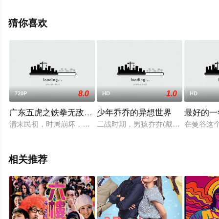
亚·维特洛克,迪米特利·马丁,梅丽莎·维亚西诺尔,爱德华多·
弗兰科,史蒂夫·波赛尔,艾戈·乌迪姆等演员精彩演绎的美国
猜你喜欢
电影，手机免费观看高清未删减完整版电影大全就上天堂
电影网，更多相关信息可移步至豆瓣电影、电视猫或剧情
网等平台了解。
8.0
1.0
720P
HD
HD
广东五虎之铁拳无敌孙中山(粤)
少年乔乔的异想世界
最好的一
清末民初，时局崩坏，孙中山等革命者为推翻清廷统治，四处活
二战时期，男孩乔乔(戴维斯)和母亲
在曼谷这
相关推荐