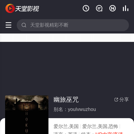






幽旅巫咒
分享

别名：youlvwuzhou
爱尔兰,美国
爱尔兰,美国,恐怖
2026