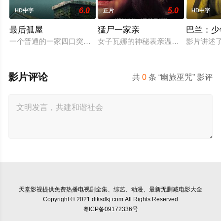
6.0
5.0
HD中字
正片
HD中字
最后孤屋
猛尸一家亲
巴兰：少
一个普通的一家四口突遭诡异变故，被困在自家房屋中超过 100
女子瓦娜的神秘表亲温思罗普突然仓
影片讲述
影片评论
共
0
条 “幽旅巫咒” 影评
天堂影视
提供免费热播电视剧全集、综艺、动漫、最新无删减电影大全
Copyright © 2021 dtksdkj.com All Rights Reserved
粤ICP备09172336号