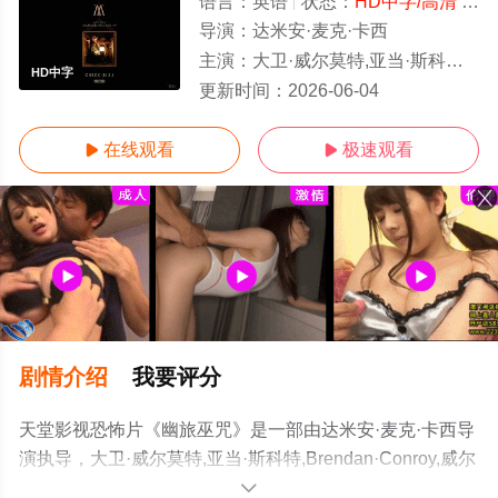
语言：
英语
状态：
HD中字/高清
- 免费在线观看
导演：
达米安·麦克·卡西
主演：
大卫·威尔莫特,亚当·斯科特,Brendan·Conroy,威尔·奥康纳,奥斯
HD中字
更新时间：
2026-06-04
在线观看
极速观看


剧情介绍
我要评分
天堂影视恐怖片《幽旅巫咒》是一部由达米安·麦克·卡西导
演执导，大卫·威尔莫特,亚当·斯科特,Brendan·Conroy,威尔
·奥康纳,奥斯丁·阿梅里奥,彼得·库南,迈克尔·帕特里克,弗洛
