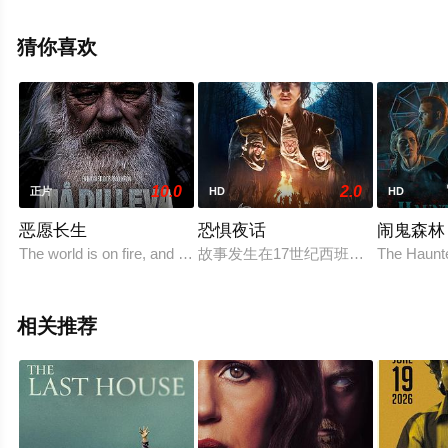
伦丝·奥德什,Sioux·Carroll,Ezra·Carlisle,Siox·C,Ma等演员
精彩演绎的爱尔兰,美国电影，手机免费观看高清未删减完
猜你喜欢
整版电影大全就上天堂电影网，更多相关信息可移步至豆
瓣电影、电视猫或剧情网等平台了解。
10.0
2.0
正片
HD
HD
恶愿长生
恐惧夜话
闹鬼森林
The world is on fire, and one man does everything he can to
故事发生在17世纪西班牙的巴斯克
The Haunt
相关推荐