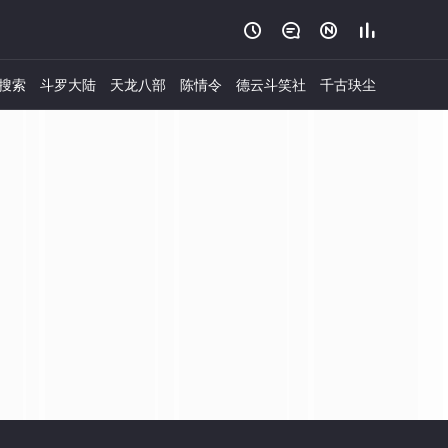




搜索
斗罗大陆
天龙八部
陈情令
德云斗笑社
千古玦尘