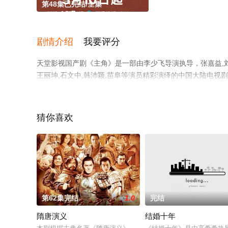
第48集已完结/全集
剧情介绍
我要评分
天堂影视国产剧《主角》是一部由李少飞导演执导，张嘉益,刘浩存
王丽坤,石文中,韩沛颖,苗阜等演员精彩演绎的中国大陆电视
视剧全集就上天堂电影网，更多相关信息可移步至豆瓣电视
猜你喜欢
第62集完结
1.0
完结
隋唐演义
结婚十年