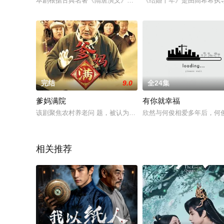
本剧根据古典名著《隋唐演义》改编。北齐名将之后秦琼（严宽 
《结婚十年》是由高希希执
完结
9.0
全24集
爹妈满院
有你就幸福
该剧聚焦农村养老问 题，被认为是“本山剧”在乡土和城市 对撞
欣然与何俊相爱多年后，何
相关推荐