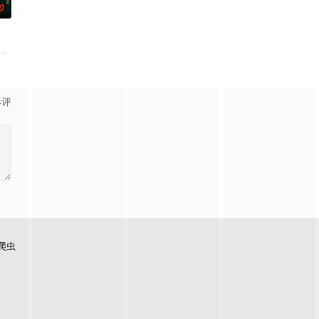
0
的她被他从死人堆里救出来，
币。根据党中央指示，高景波、徐邵梁、孙希光和黄鹰等人开始筹
生苏琳（黄杨钿甜 饰），虽自小被父母忽视，在艰苦环境中长大，但她始终刻
影评
爬虫