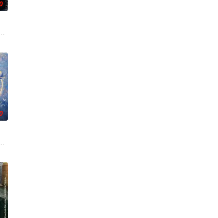
0
，继而卷入虎云国内乱的漩
各展所长创办旅行社。他们以当地的特色人文与美食为引，用真诚
刑侦支队在无普及监控、无DNA鉴定技术的支持下，通过摸排、勘查等传统刑侦
0
白长大以后，林知夏忽然对他说：“江逾白，我喜欢你，哲学和生物学意义上的