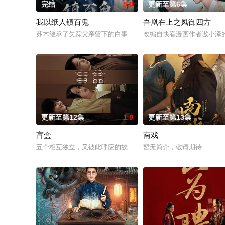
完结
5.0
更新至第6集
我以纸人镇百鬼
吾凰在上之凤御四方
苏木继承了失踪父亲留下的白事馆，本想低调扎纸维生，却因一
改编自快看漫画作者嗷小泽
更新至第12集
1.0
更新至第13集
盲盒
南戏
五个相互独立，又彼此呼应的故事——用一场精心策划的“夏令营”
暂无简介，敬请期待