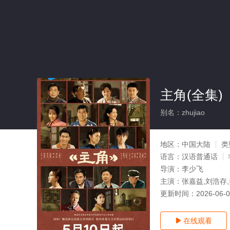
主角(全集)
别名：zhujiao
地区：
中国大陆
类
语言：
汉语普通话
导演：
李少飞
主演：
张嘉益,刘浩存,
更新时间：
2026-06-
在线观看
