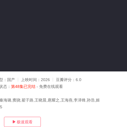
型：
国产
上映时间：
2026
豆瓣评分：
6.0
状态：
第48集已完结
- 免费在线观看
秦海璐,窦骁,翟子路,王晓晨,扈耀之,王海燕,李泽锋,孙浩,姬
05
极速观看
