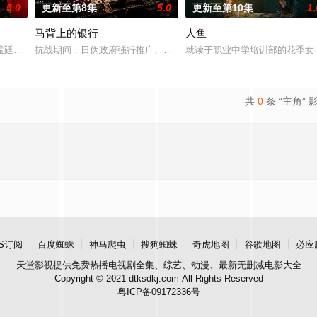
5.0
更新至第8集
5.0
更新至第10集
1.
马背上的银行
人鱼
房”的阴阳宅，江淮被掳走配“阴婚”。他与女探长穆英搭档，侦破
孟廷辉，大平王朝有史以来个以女子进士科三元及第入翰林院的奇女子。十年前
抗战期间，日伪政府强行推广、使用由“中国准备银行”发行的伪钞货
就读于职业中学培训部的花季女
共
0
条 “主角” 
S订阅
百度蜘蛛
神马爬虫
搜狗蜘蛛
奇虎地图
谷歌地图
必应
天堂影视
提供免费热播电视剧全集、综艺、动漫、最新无删减电影大全
Copyright © 2021 dtksdkj.com All Rights Reserved
粤ICP备09172336号