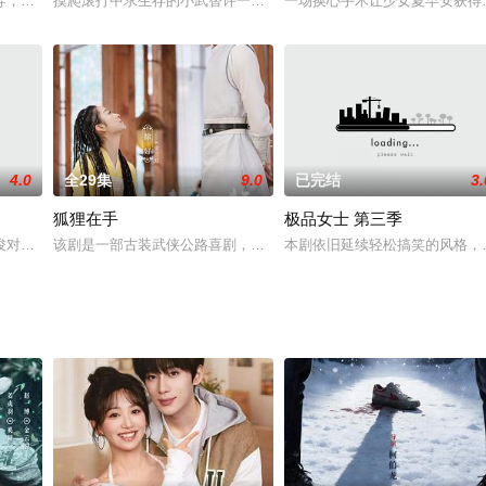
饰），自小与程咬金（姜武 饰）一起长大，凭借一身武功被官府提拔
导，陈建斌、徐帆、史可、洪剑涛、牛莉领衔主演的现实题材电视连续剧。该剧
摸爬滚打中求生存的小武替许一诺，和大明星周洛琛不小心吻在了一
一场换心手术让少女夏早安获得
4.0
全29集
9.0
已完结
3.
狐狸在手
极品女士 第三季
、喜剧和正剧磨合后，重新投射 农民生存状态的回归之作。
俊对爱失去了热情，采取不付出、不分手、不负责的态度，让两人之间呈现出一
该剧是一部古装武侠公路喜剧，讲述了一个柔弱腹黑美男曲徵，与乐
本剧依旧延续轻松搞笑的风格，