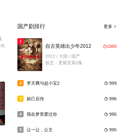
国产剧排行
更多

,
1
版电
自古英雄出少年2012
1000

2012 / 大陆 / 国产
状态：更新至第2集
李天腾与赵小宝2
999
2

妲己后传
996
3

我在梦里爱过你
995
4

0
让一让，公主
995
5
