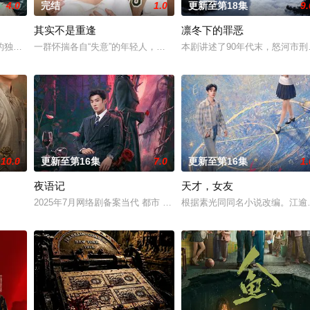
4.0
完结
1.0
更新至第18集
9.
其实不是重逢
凛冬下的罪恶
具流血的新娘纸人卷入了一场跨越十年的惊天阴谋。这纸人身上，竟贴着
的独家连载漫画《吾凰在上》。 现代少女奚圆（姜贞羽 饰）因意外踏入玄机界
一群怀揣各自“失意”的年轻人，在沿海小城南安相遇相知，他们决心
本剧讲述了90年代末，怒河市
10.0
更新至第16集
7.0
更新至第16集
1.
夜语记
天才，女友
完成复仇的受害者；临终前与遗憾和解的“无用之人”；共享同一具
2025年7月网络剧备案当代 都市 海南越酷文化传媒有限公司
根据素光同同名小说改编。江逾