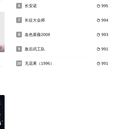
讲述都市人婚后十年所发生的
起，导致女主角宋凝烟前来刁难。三人在马车中起了争执后，马车竟
双重人格，拥有推理能力的隐藏人格——爱迪生，牵引着夏早安进入了一系列
长安诺
995
6

长征大会师
994
7

血色蔷薇2008
993
8

0
敌后武工队
991
9

无花果（1996）
991
10

种尴尬的局面。陆安看不下去
天派失忆女主金百万，两人联手揭露江湖阴谋击退邪恶的故事，表现
剧集秉承了优良的品质。每集由多个片段组成，女主角通过千变万化的职业或