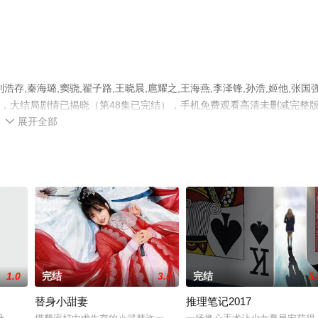
,秦海璐,窦骁,翟子路,王晓晨,扈耀之,王海燕,李泽锋,孙浩,姬他,张国强
剧，大结局剧情已揭晓（第48集已完结），手机免费观看高清未删减完整
展开全部
剧、电视猫或剧情网等平台了解。

1.0
完结
3.0
完结
5.
替身小甜妻
推理笔记2017