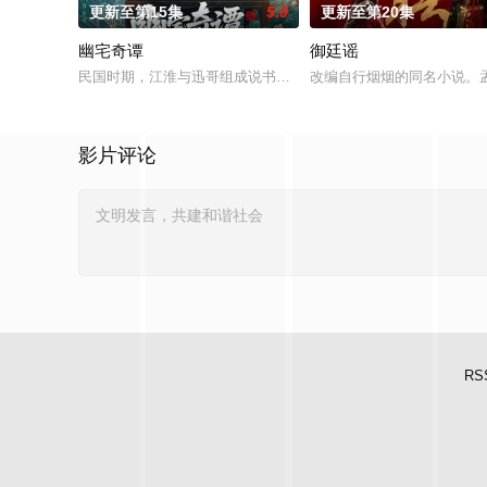
更新至第15集
5.0
更新至第20集
幽宅奇谭
御廷谣
民国时期，江淮与迅哥组成说书班子，偶遇“白天人住屋，晚上鬼占
改编自行烟烟的同名小说。
影片评论
RS