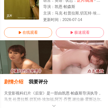
语言：
英语
状态：
正片/高清
- 免费在线观看
导演：
凯恩·帕森斯
主演：
马克·杜普拉斯,切瓦特·埃加福,阿万·乔贾,谢拉赫·霍斯达尔,托比·哈格雷夫,
正片
更新时间：
2026-07-14
在线观看
极速观看


剧情介绍
我要评分
天堂影视科幻片《后室》是一部由凯恩·帕森斯导演执导，
马克·杜普拉斯,切瓦特·埃加福,阿万·乔贾,谢拉赫·霍斯达尔,
托比·哈格雷夫,雷娜特·赖因斯夫,卢基塔·麦克斯韦尔,芬恩·
