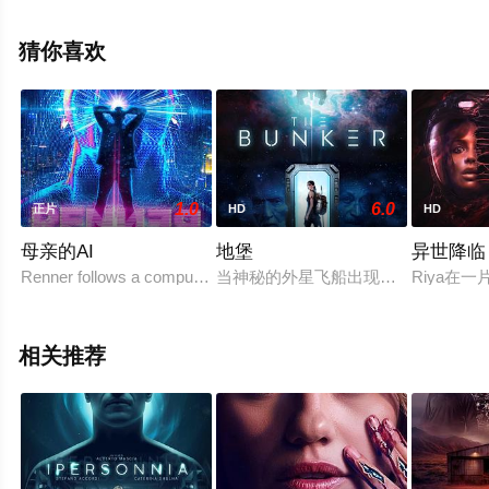
本尼特,米拉尼亚·克尔,菲利普·格兰杰,帕特里克·贝纳姆等演
员精彩演绎的美国电影，手机免费观看高清未删减完整版
猜你喜欢
电影大全就上天堂电影网，更多相关信息可移步至豆瓣电
影、电视猫或剧情网等平台了解。
1.0
6.0
正片
HD
HD
母亲的AI
地堡
异世降临
Renner follows a computer genius of the same name, played by
当神秘的外星飞船出现在天空中时，
Riya在
相关推荐