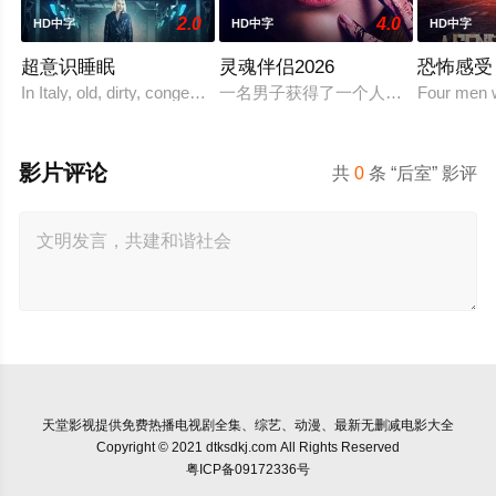
2.0
4.0
HD中字
HD中字
HD中字
超意识睡眠
灵魂伴侣2026
恐怖感受
In Italy, old, dirty, congested prisons full of violence and
一名男子获得了一个人工智能机器人
Four men w
影片评论
共
0
条 “后室” 影评
天堂影视
提供免费热播电视剧全集、综艺、动漫、最新无删减电影大全
Copyright © 2021 dtksdkj.com All Rights Reserved
粤ICP备09172336号