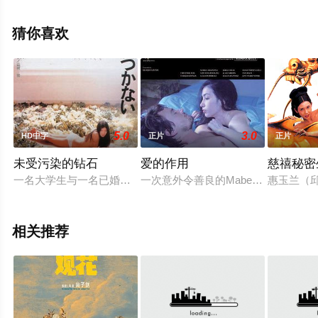
影网，更多相关信息可移步至豆瓣电影、电视猫或剧情网
等平台了解。
猜你喜欢
5.0
3.0
HD中字
正片
正片
未受污染的钻石
爱的作用
慈禧秘密
一名大学生与一名已婚的中年教师有染。
一次意外令善良的Mabel成为了妓女
惠玉兰（
相关推荐