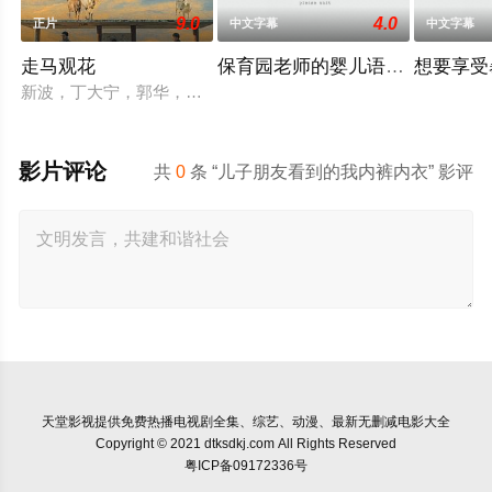
9.0
4.0
正片
中文字幕
中文字幕
走马观花
保育园老师的婴儿语让人超兴奋
想要享受
新波，丁大宁，郭华，程一木他们毕业于同一所大学。他们和很
影片评论
共
0
条 “儿子朋友看到的我内裤内衣” 影评
天堂影视
提供免费热播电视剧全集、综艺、动漫、最新无删减电影大全
Copyright © 2021 dtksdkj.com All Rights Reserved
粤ICP备09172336号