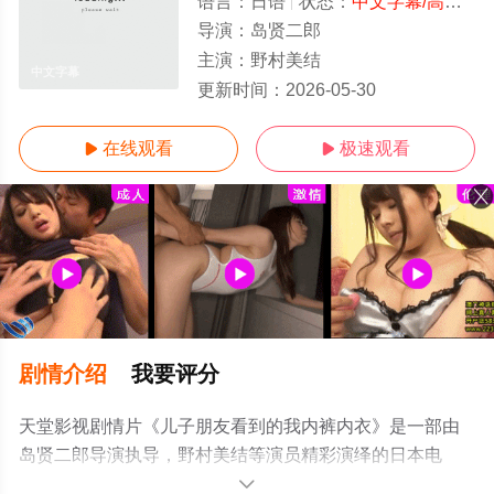
语言：
日语
状态：
中文字幕/高清
- 
导演：
岛贤二郎
主演：
野村美结
中文字幕
更新时间：
2026-05-30
在线观看
极速观看


剧情介绍
我要评分
天堂影视剧情片《儿子朋友看到的我内裤内衣》是一部由
岛贤二郎导演执导，野村美结等演员精彩演绎的日本电
影，手机免费观看高清未删减完整版电影大全就上天堂电
