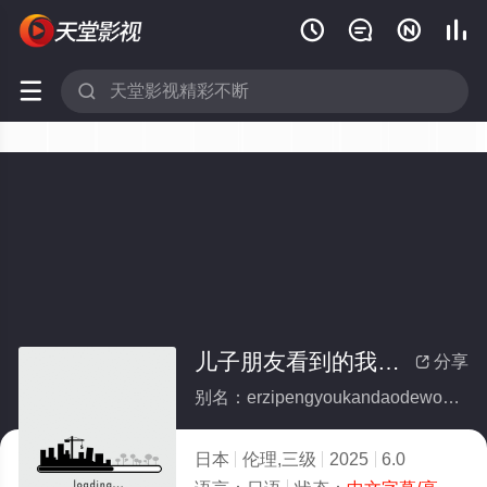






儿子朋友看到的我内裤内衣
分享

别名：erzipengyoukandaodewoneikuneiyi
日本
伦理,三级
2025
6.0