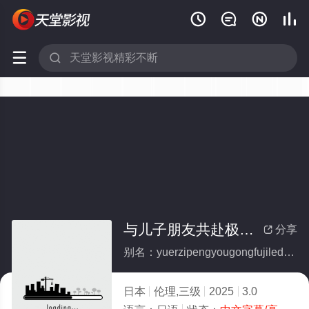






与儿子朋友共赴极乐的淫乱寺院
分享

别名：yuerzipengyougongfujiledeyinluansiyuan
日本
伦理,三级
2025
3.0