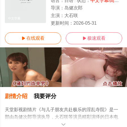
语言：
日语
状态：
中文字幕/高清
- 
导演：
岛健次郎
主演：
大石咲
中文字幕
更新时间：
2026-05-31
在线观看
极速观看


剧情介绍
我要评分
天堂影视剧情片《与儿子朋友共赴极乐的淫乱寺院》是一
部由岛健次郎导演执导，大石咲等演员精彩演绎的日本电
影，手机免费观看高清未删减完整版电影大全就上天堂电
