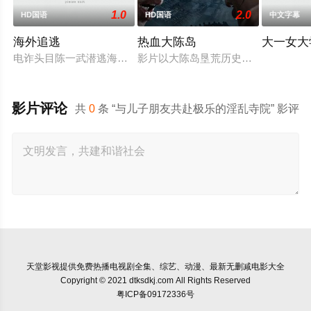
1.0
2.0
HD国语
HD国语
中文字幕
海外追逃
热血大陈岛
大一女大
电诈头目陈一武潜逃海外实施诈骗犯罪，为将其引渡回国，中方
影片以大陈岛垦荒历史为创作底色，
影片评论
共
0
条 “与儿子朋友共赴极乐的淫乱寺院” 影评
天堂影视
提供免费热播电视剧全集、综艺、动漫、最新无删减电影大全
Copyright © 2021 dtksdkj.com All Rights Reserved
粤ICP备09172336号