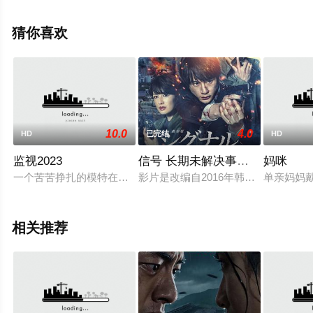
影网，更多相关信息可移步至豆瓣电影、电视猫或剧情网
等平台了解。
猜你喜欢
10.0
4.0
HD
已完结
HD
监视2023
信号 长期未解决事件搜查组 剧场
妈咪
一个苦苦挣扎的模特在一个小公寓里获得了很大的租金折扣。多
影片是改编自2016年韩剧《信号》
单亲妈妈戴
相关推荐