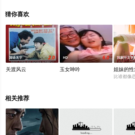
电影大全就上天堂电影网，更多相关信息可移步至豆瓣电
影、电视猫或剧情网等平台了解。
猜你喜欢
2.0
6.0
国语无字
HD
独家中文字
关渡风云
玉女呻吟
姐妹的性
比谁都像
相关推荐