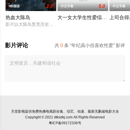
2.0
5.0
HD国语
中文字幕
中文字幕
热血大陈岛
大一女大学生性爱综艺视频
上司合得
影片以大陈岛垦荒历史为创作底色，在尊重历史真实性的前提下
影片评论
共
0
条 “年纪虽小但喜欢性爱” 影评
天堂影视
提供免费热播电视剧全集、综艺、动漫、最新无删减电影大全
Copyright © 2021 dtksdkj.com All Rights Reserved
粤ICP备09172336号