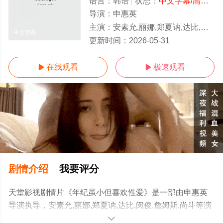
语言：
韩语
状态：
中文字幕/高清
- 
导演：
申惠英
主演：
安素允,丽娜,郑夏讷,达比,闵俊,詹姆斯,尚斗
中文字幕
更新时间：
2026-05-31
在线观看
极速观看


剧情介绍
我要评分
天堂影视剧情片《年纪虽小但喜欢性爱》是一部由申惠英
导演执导，安素允,丽娜,郑夏讷,达比,闵俊,詹姆斯,尚斗等演
员精彩演绎的韩国电影，手机免费观看高清未删减完整版
