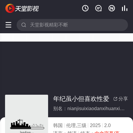






年纪虽小但喜欢性爱
分享

别名：nianjisuixiaodanxihuanxingai
韩国
伦理,三级
2025
2.0