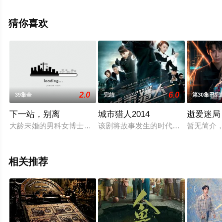
相关信息可移步至豆瓣电视剧、电视猫或剧情网等平台了
解。
猜你喜欢
2.0
6.0
39集全
完结
第30集已完
下一站，别离
城市猎人2014
逝爱迷局
大龄未婚的男科女博士盛夏，因遗传病发，急于结婚，生个孩子
该剧将故事发生的时代设置于军阀混
暂无简介
相关推荐