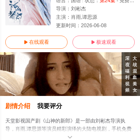
语言：
国语
状态：
第24集
- 免费在线观看
导演：
刘彬杰
主演：
肖雨,谭思源
第24集
更新时间：
2026-06-08
在线观看
极速观看


剧情介绍
我要评分
天堂影视国产剧《山神的新郎》是一部由刘彬杰导演执
导，肖雨,谭思源等演员精彩演绎的大陆电视剧，手机免费
观看高清未删减完整版电视剧全集就上天堂电影网，更多
