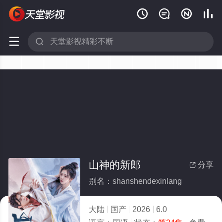






山神的新郎
分享

别名：shanshendexinlang
大陆
国产
2026
6.0