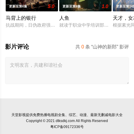
5.0
1.0
更新至第6集
更新至第8集
更新至第14
马背上的银行
人鱼
天才，女
抗战期间，日伪政府强行推广、使用由“中国准备银行”发行的伪
就读于职业中学培训部的花季女生苏
根据素光
影片评论
共
0
条 “山神的新郎” 影评
天堂影视
提供免费热播电视剧全集、综艺、动漫、最新无删减电影大全
Copyright © 2021 dtksdkj.com All Rights Reserved
粤ICP备09172336号