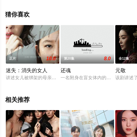
高清未删减完整版电视剧全集就上天堂电影网，更多相关
信息可移步至豆瓣电视剧、电视猫或剧情网等平台了解。
猜你喜欢
10.0
8.0
正片
第20集
全12集
迷失：消失的女人
还魂
元敬
讲述女儿被绑架的母亲与绑架孩子的家务助理在4天之中发生的
一名附身在盲女体内的强大巫女遇见
该剧讲述
相关推荐