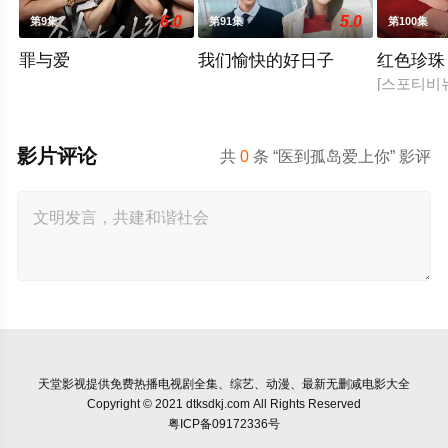
6.0
5.0
第9集
第91集
第100集
罪与爱
我们愉快的好日子
红色珍珠
[스포티비
影片评论
共
0
条 “医到孤岛爱上你” 影评
天堂影视
提供免费热播电视剧全集、综艺、动漫、最新无删减电影大全
Copyright © 2021 dtksdkj.com All Rights Reserved
粤ICP备09172336号