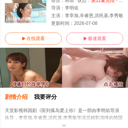
语言：
韩语
状态：
第12集完结
- 免费在线观看
导演：
李明佑
主演：
李宰旭,辛睿恩,洪民基,李秀敬
1-12全集/大结局
更新时间：
2026-07-08
在线观看
极速观看


剧情介绍
我要评分
天堂影视韩国剧《医到孤岛爱上你》是一部由李明佑导演
执导，李宰旭,辛睿恩,洪民基,李秀敬等演员精彩演绎的韩国
电视剧，大结局剧情已揭晓（1-12全集），手机免费观看
