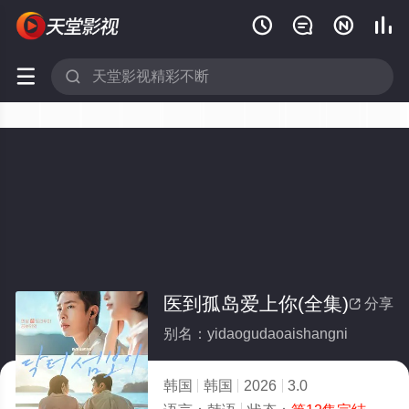






医到孤岛爱上你(全集)
分享

别名：yidaogudaoaishangni
韩国
韩国
2026
3.0