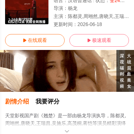
语言：
汉语普通话
状态：
全24集
- 
导演：
杨龙
主演：
陈都灵,周翊然,唐晓天,王瑞昌,吴施乐,高茂桐,蒋恺
1-24全集/大结局
更新时间：
2026-06-18
在线观看
极速观看


剧情介绍
我要评分
天堂影视国产剧《翘楚》是一部由杨龙导演执导，陈都灵,
周翊然,唐晓天,王瑞昌,吴施乐,高茂桐,蒋恺等演员精彩演绎
的中国大陆电视剧，大结局剧情已揭晓（1-24全集），手
