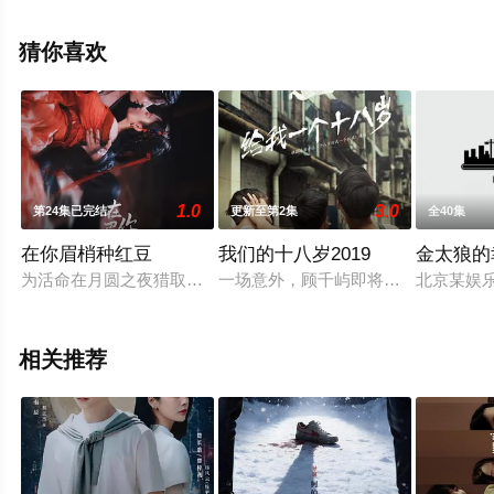
机免费观看高清未删减完整版电视剧全集就上天堂电影
网，更多相关信息可移步至豆瓣电视剧、电视猫或剧情网
猜你喜欢
等平台了解。
1.0
3.0
第24集已完结
更新至第2集
全40集
在你眉梢种红豆
我们的十八岁2019
金太狼的
为活命在月圆之夜猎取元阳的玉腰奴，反给追捕自己的权臣种下
一场意外，顾千屿即将和艺校失之交
北京某娱
相关推荐