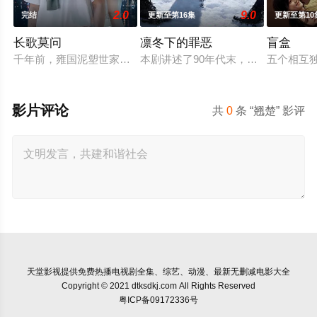
2.0
9.0
完结
更新至第16集
更新至第10
长歌莫问
凛冬下的罪恶
盲盒
千年前，雍国泥塑世家楚门因进贡的“十二生肖”离奇流血炸裂，
本剧讲述了90年代末，怒河市刑侦支
五个相互
影片评论
共
0
条 “翘楚” 影评
天堂影视
提供免费热播电视剧全集、综艺、动漫、最新无删减电影大全
Copyright © 2021 dtksdkj.com All Rights Reserved
粤ICP备09172336号