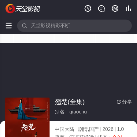






翘楚(全集)
分享

别名：qiaochu
中国大陆
剧情,国产
2026
1.0