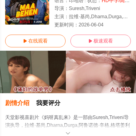
语言：
印地语
状态：
HD中字/高清
-
导演：
Suresh,Triveni
主演：
拉维·基尚,Dharna,Durga,阿鲁诺德·辛格,格塔姜利·库尔卡尼,特里
HD中字
更新时间：
2026-06-04
在线观看
极速观看


剧情介绍
我要评分
天堂影视喜剧片《妈呀真乱来》是一部由Suresh,Triveni导
演执导，拉维·基尚,Dharna,Durga,阿鲁诺德·辛格,格塔姜利
·库尔卡尼,特里普蒂·迪姆里,玛杜丽·迪克西
