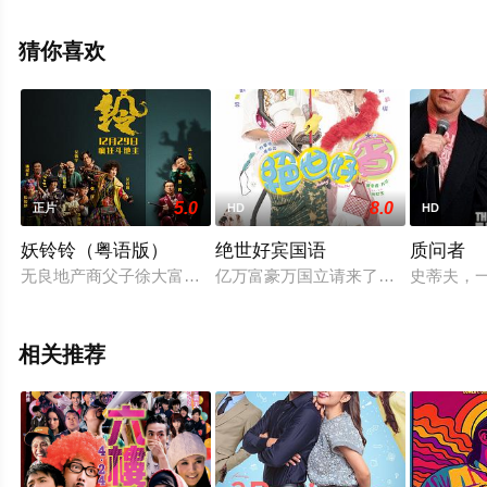
特,Mandira,Roy,Rrama,Sharma等演员精彩演绎的印度电
影，手机免费观看高清未删减完整版电影大全就上天堂电
猜你喜欢
影网，更多相关信息可移步至豆瓣电影、电视猫或剧情网
等平台了解。
5.0
8.0
正片
HD
HD
妖铃铃（粤语版）
绝世好宾国语
质问者
无良地产商父子徐大富（沈腾 饰）和徐天宇（岳云鹏 饰）一心想
亿万富豪万国立请来了曾是警队中精英的陈
史蒂夫，
相关推荐