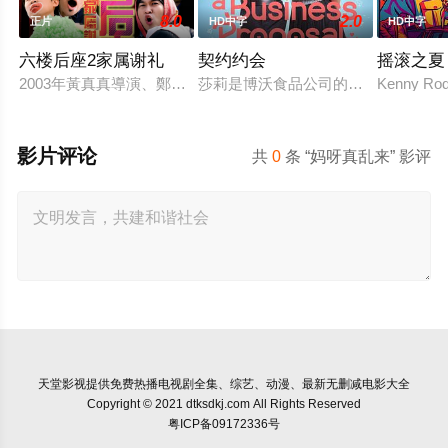
8.0
2.0
正片
HD中字
HD中字
六楼后座2家属谢礼
契约约会
摇滚之夏
2003年黃真真導演、鄭丹瑞編劇的喜劇《六樓后座》拍出香港新一代的
莎莉是博沃食品公司的食品分析师，
Kenny Rodg
影片评论
共
0
条 “妈呀真乱来” 影评
天堂影视
提供免费热播电视剧全集、综艺、动漫、最新无删减电影大全
Copyright © 2021 dtksdkj.com All Rights Reserved
粤ICP备09172336号