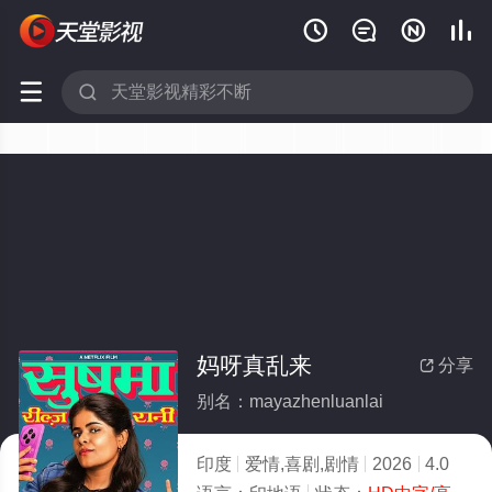






妈呀真乱来
分享

别名：mayazhenluanlai
印度
爱情,喜剧,剧情
2026
4.0