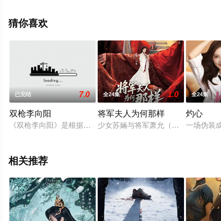
版电视剧全集就上天堂电影网，更多相关信息可移步至豆
瓣电视剧、电视猫或剧情网等平台了解。
猜你喜欢
7.0
1.0
已完结
全24集
全24集
双枪李向阳
将军夫人为何那样
灼心
《双枪李向阳》是根据红色题材电影《平原游击队》改编的电视
少女苏婳与将军萧允（何善凯 饰）私
一场伪装
相关推荐