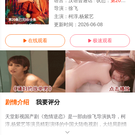
语言：
汉语普通话
状态：
第20集已完结
导演：
徐飞
主演：
柯淳,杨紫艺
第20集已完结/全集
更新时间：
2026-06-08
在线观看
极速观看


剧情介绍
我要评分
天堂影视国产剧《危情逆恋》是一部由徐飞导演执导，柯
淳,杨紫艺等演员精彩演绎的中国大陆电视剧，大结局剧情
已揭晓（第20集已完结），手机免费观看高清未删减完整
