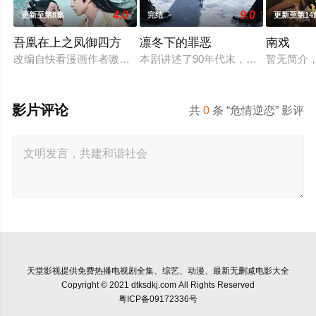
4.0
9.0
更新至第8集
完结
更新至第14
吾凰在上之凤御四方
凛冬下的罪恶
南戏
改编自快看漫画作者嗷小泽的独家连载漫画《吾凰在上》。 现代
本剧讲述了90年代末，怒河市刑侦支
暂无简介
影片评论
共
0
条 “危情逆恋” 影评
天堂影视
提供免费热播电视剧全集、综艺、动漫、最新无删减电影大全
Copyright © 2021 dtksdkj.com All Rights Reserved
粤ICP备09172336号