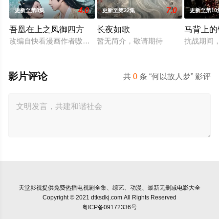
4.0
7.0
更新至第8集
更新至第22集
更新至第10
吾凰在上之凤御四方
长夜如歌
马背上的
改编自快看漫画作者嗷小泽的独家连载漫画《吾凰在上》。 现代
暂无简介，敬请期待
抗战期间
影片评论
共
0
条 “何以故人梦” 影评
天堂影视
提供免费热播电视剧全集、综艺、动漫、最新无删减电影大全
Copyright © 2021 dtksdkj.com All Rights Reserved
粤ICP备09172336号