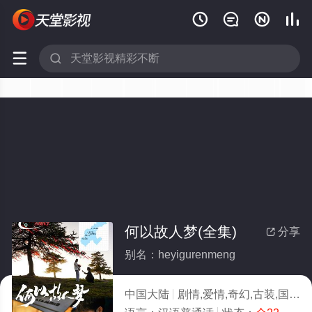






何以故人梦(全集)
分享

别名：heyigurenmeng
中国大陆
剧情,爱情,奇幻,古装,国产