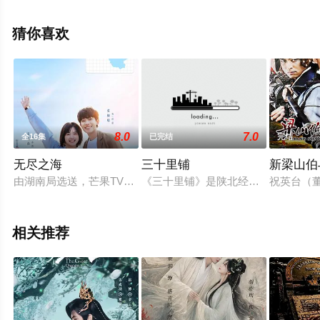
完整版电视剧全集就上天堂电影网，更多相关信息可移步
至豆瓣电视剧、电视猫或剧情网等平台了解。
猜你喜欢
8.0
7.0
全16集
已完结
完结
无尽之海
三十里铺
新梁山伯
由湖南局选送，芒果TV出品并制作，10分钟*16集，取景地为
《三十里铺》是陕北经典民歌。编剧
祝英台（
相关推荐