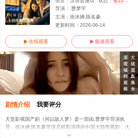
语言：
汉语普通话
状态：
全22集
- 
导演：
,曹梦宇
主演：
徐沐婵,陈名豪
1-22全集/大结局
更新时间：
2026-06-14
在线观看
极速观看


剧情介绍
我要评分
天堂影视国产剧《何以故人梦》是一部由,曹梦宇导演执
导，徐沐婵,陈名豪等演员精彩演绎的中国大陆电视剧，大
结局剧情已揭晓（1-22全集），手机免费观看高清未删减
