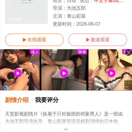
语言：
日语
状态：
中文字幕/高清
- 
导演：
为池五郎
主演：
青山彩菜
中文字幕
更新时间：
2026-06-07
在线观看
极速观看


剧情介绍
我要评分
天堂影视剧情片《执着于只对脸部的邻家男人》是一部由
为池五郎导演执导，青山彩菜等演员精彩演绎的日本电
影，手机免费观看高清未删减完整版电影大全就上天堂电
