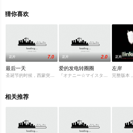
影网，更多相关信息可移步至豆瓣电影、电视猫或剧情网
等平台了解。
猜你喜欢
7.0
2.0
正片
正片
正片
最后一天
爱的发电转圈圈
左岸
圣诞节的时候，西蒙突然回到父母家，带着一个昨晚在火车上认
『オナニー☆マイスター』を名乗る
完整版本
相关推荐