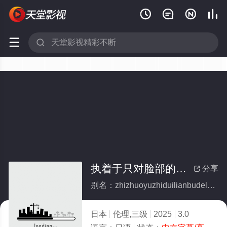






执着于只对脸部的邻家男人
分享

别名：zhizhuoyuzhiduilianbudelinjiananren
日本
伦理,三级
2025
3.0