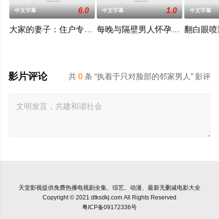
6.0
1.0
中文字幕
中文字幕
中文字幕
大家的妻子：住户专用洞口
每晚与隔壁男人怀孕性爱
翻白眼喷
影片评论
共
0
条 “执着于只对脸部的邻家男人” 影评
天堂影视
提供免费热播电视剧全集、综艺、动漫、最新无删减电影大全
Copyright © 2021 dtksdkj.com All Rights Reserved
粤ICP备09172336号