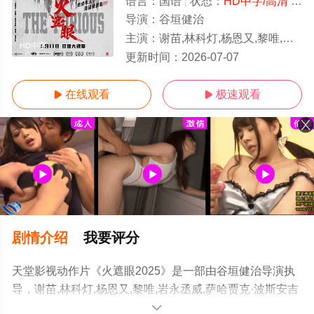
语言：
国语
状态：
HD中字/高清
- 免费在线观看
导演：
谷垣健治
主演：
谢苗,林科灯,杨恩又,黎唯,岩永丞威,萨哈贾克·波斯安吉特,玛娜莎楠·潘叻翁固
HD中字
更新时间：
2026-07-07
在线观看
极速观看


剧情介绍
我要评分
天堂影视动作片《火遮眼2025》是一部由谷垣健治导演执
导，谢苗,林科灯,杨恩又,黎唯,岩永丞威,萨哈贾克·波斯安吉
特,玛娜莎楠·潘叻翁固,郭峻卿,威奈·旺扬功,雅彦·鲁伊安,杰
