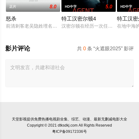
8.0
5.0
正片
HD中字
HD中字
怒杀
特工汉密尔顿4
特工汉密
前清刺客老吴隐姓埋名于药铺，却为守护单亲母女小茜和依依，
汉密尔顿在经历一次任务的严重后果
在地中海
影片评论
共
0
条 “火遮眼2025” 影评
天堂影视
提供免费热播电视剧全集、综艺、动漫、最新无删减电影大全
Copyright © 2021 dtksdkj.com All Rights Reserved
粤ICP备09172336号