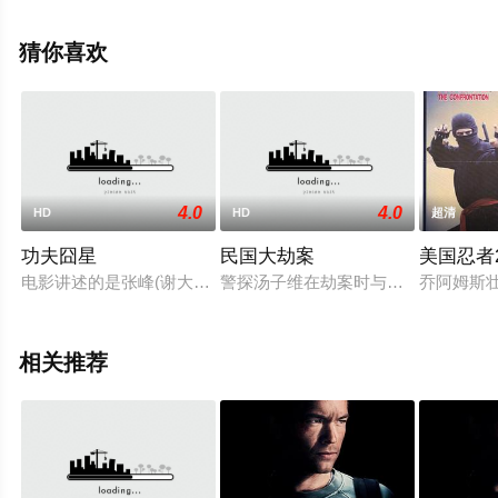
佳·亚宁等演员精彩演绎的香港电影，手机免费观看高清未
删减完整版电影大全就上天堂电影网，更多相关信息可移
猜你喜欢
步至豆瓣电影、电视猫或剧情网等平台了解。
4.0
4.0
HD
HD
超清
功夫囧星
民国大劫案
美国忍者
电影讲述的是张峰(谢大全饰演)从小就有个理想，那就是成为李
警探汤子维在劫案时与劫匪火拼对峙
乔阿姆斯壮
相关推荐