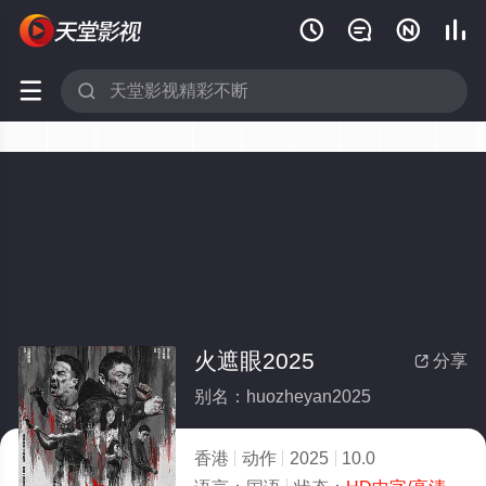






火遮眼2025
分享

别名：huozheyan2025
香港
动作
2025
10.0