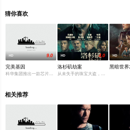
信息可移步至豆瓣电影、电视猫或剧情网等平台了解。
猜你喜欢
9.0
4.0
HD
HD
HD
完美基因
洛杉矶劫案
黑暗世界2
科华集团推出一款芯片产品名为“完美基因计划”：只要将芯片植
从未失手的珠宝大盗，本想干完最后
相关推荐