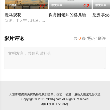
9.0
4.0
HD国语
中文字幕
中文字幕
走马观花
保育园老师的婴儿语让人超兴奋
想要享受
新波，丁大宁，郭华，程一木他们毕业于同一所大学。他们和很
影片评论
共
0
条 “恶习” 影评
天堂影视
提供免费热播电视剧全集、综艺、动漫、最新无删减电影大全
Copyright © 2021 dtksdkj.com All Rights Reserved
粤ICP备09172336号