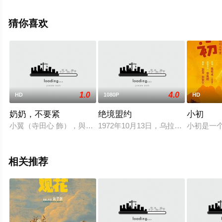
西等演员精彩演绎的菲律宾电影，手机免费观看高清未删
减完整版电影大全就上天堂电影网，更多相关信息可移步
猜你喜欢
至豆瓣电影、电视猫或剧情网等平台了解。
1.0
4.0
HD
1080P
HD
奶奶，不要紧
绝境盟约
小初
小翼（寺田心 飾），與即將過七十七歲生日的阿嬤、爸爸、媽
1972年10月13日，乌拉圭空军5
小初是一
相关推荐