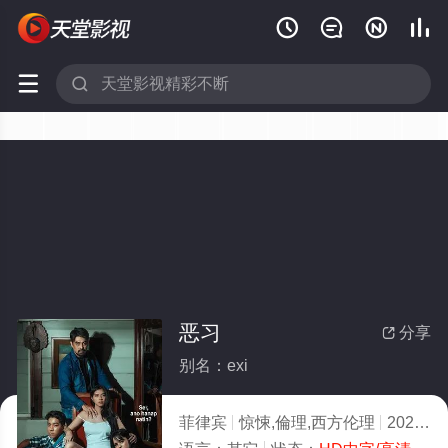






恶习
分享

别名：exi
菲律宾
惊悚,倫理,西方伦理
2023
2