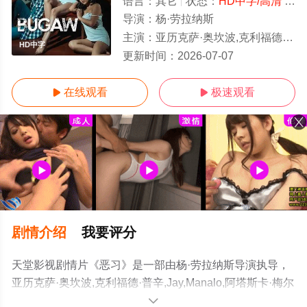
语言：
其它
状态：
HD中字/高清
- 免费在线观看
导演：
杨·劳拉纳斯
主演：
亚历克萨·奥坎波,克利福德·普辛,Jay,Manalo,阿塔斯卡·梅尔卡多,劳
HD中字
更新时间：
2026-07-07
在线观看
极速观看


剧情介绍
我要评分
天堂影视剧情片《恶习》是一部由杨·劳拉纳斯导演执导，
亚历克萨·奥坎波,克利福德·普辛,Jay,Manalo,阿塔斯卡·梅尔
卡多,劳尔·莫里特,朱哈拉·阿萨约,MJ,Cayabyab,格温·贾尔
