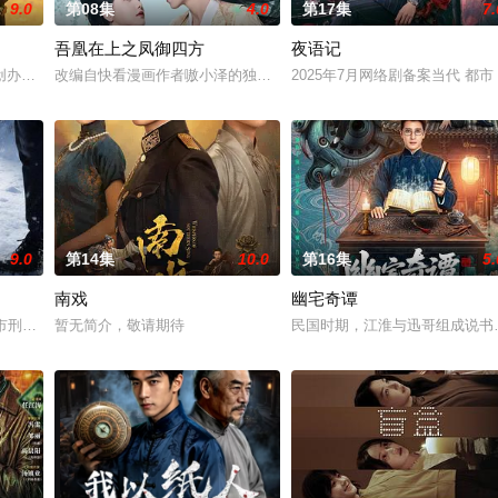
9.0
第08集
4.0
第17集
7.
吾凰在上之凤御四方
夜语记
“江逾白，我喜欢你，哲学和生物学意义上的喜欢。”那个夜晚，他脸
创办大生企业，实业报国的故事。甲午战争后，国家蒙羞，张謇虽高中状元，却
改编自快看漫画作者嗷小泽的独家连载漫画《吾凰在上》。 现代少女
2025年7月网络剧备案当代 都
9.0
第14集
10.0
第16集
5.
南戏
幽宅奇谭
与童年时因一场意外落下身体残缺的少年顾铭夕（何洛洛 饰）的成长
河市刑侦支队在无普及监控、无DNA鉴定技术的支持下，通过摸排、勘查等传统
暂无简介，敬请期待
民国时期，江淮与迅哥组成说书班