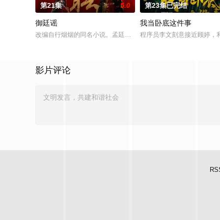
第21集
5.0
第23集已完结
御廷谣
我当卧底这件事
改编自行烟烟的同名小说。孟廷辉，大平王朝有史以来个以女子
程序员李文刻意接近顾婷，
影片评论
RS