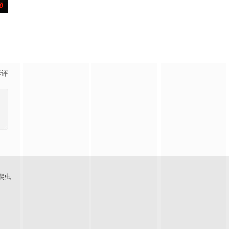
0
查出未婚妻离奇死亡的真相。
血的新娘纸人卷入了一场跨越十年的惊天阴谋。这纸人身上，竟贴着
——用一场精心策划的“夏令营”完成复仇的受害者；临终前与遗憾和解的“无用
影评
爬虫