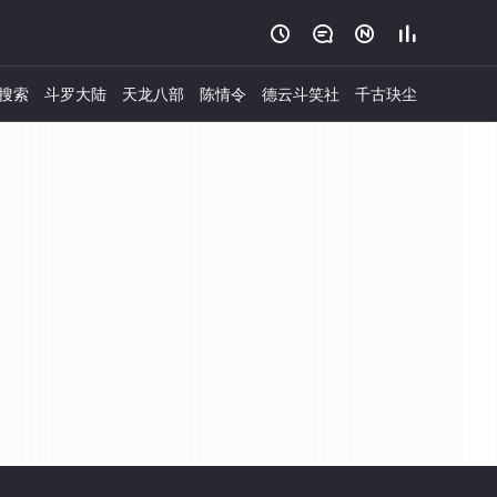




搜索
斗罗大陆
天龙八部
陈情令
德云斗笑社
千古玦尘