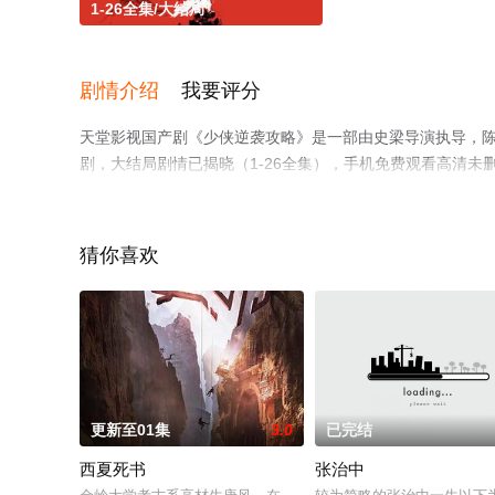
1-26全集/大结局
剧情介绍
我要评分
天堂影视国产剧《少侠逆袭攻略》是一部由史梁导演执导，陈昕
剧，大结局剧情已揭晓（1-26全集），手机免费观看高清
剧、电视猫或剧情网等平台了解。
猜你喜欢
更新至01集
3.0
已完结
西夏死书
张治中