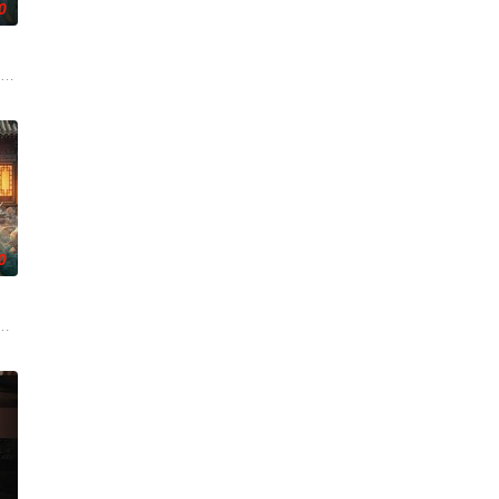
0
渴望寻求强国之路。他毅然弃
奚圆（姜贞羽 饰）因意外踏入玄机界，继而卷入虎云国内乱的漩
市 海南越酷文化传媒有限公司
0
刑侦手段，接连破获数起重
子，偶遇“白天人住屋，晚上鬼占房”的阴阳宅，江淮被掳走配“阴婚”。他与女