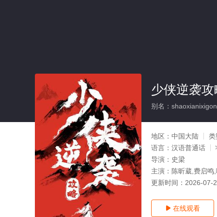
少侠逆袭攻略
别名：shaoxianixigon
地区：
中国大陆
类
语言：
汉语普通话
导演：
史梁
主演：
陈昕葳,费启鸣,
更新时间：
2026-07-
在线观看
