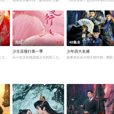
赛上，遭遇不明人士暗算，本以为只是单纯的比赛，没想到接连发生的一
为百度1931年，由于蒋介石政府的不抵抗政策，东北三省沦陷。激起全国民众
唐高宗永徽年间，极具制衣天赋的胡女库狄琉璃，命运多舛，几经生
《便衣警察》是2005年制作出
6.0
完结
4.0
48集全
5.
少主且慢行第一季
少年四大名捕
，彼此之间十分恩爱。然而，吕不凡那横空杀出的前女友却变成了他们
三七性格开朗可爱，但是爱好清奇，喜欢验尸破案，是一名手艺精湛的女仵作。
从小生活在桃源城义庄的田三七性格开朗可爱，但是爱好清奇，喜欢
故事发生在大明王朝中期，阉宦