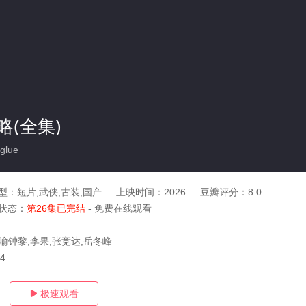
(全集)
glue
型：
短片,武侠,古装,国产
上映时间：
2026
豆瓣评分：
8.0
状态：
第26集已完结
- 免费在线观看
喻钟黎,李果,张竞达,岳冬峰
24
极速观看
