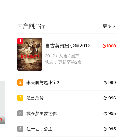
国产剧排行
更多

1
自古英雄出少年2012
1000

2012 / 大陆 / 国产
状态：更新至第2集
李天腾与赵小宝2
999
2

妲己后传
996
3

我在梦里爱过你
995
4

0
让一让，公主
995
5
