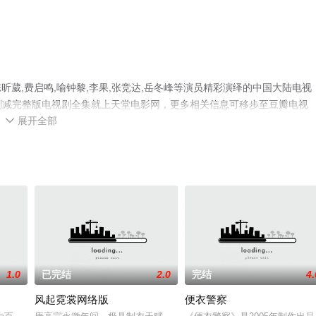
葳,费启鸣,喻钟黎,李果,张竞达,岳冬峰等演员精彩演绎的中国大陆电视
未删减完整版电视剧全集就上天堂电影网，更多相关信息可移步至豆瓣电视
展开全部

1.0
已完结
2.0
完结
4.
风起霓裳网络版
便衣警察