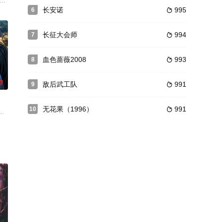
的愤怒，抗日情绪空前高涨
死边缘，聪颖坚毅的她一次次平安度过，恰在此时，她遇到了少年登
品的刑侦题材剧，共20集。该剧由龚大鹏监制，赵毅维导演，崔林、徐熙颜、赵
长安诺
995
6

长征大会师
994
7

血色蔷薇2008
993
8

0
敌后武工队
991
9

无花果（1996）
991
10

三七与幼时的玩伴小哥哥曾经
验尸破案，是一名手艺精湛的女仵作。三七与幼时的玩伴小哥哥曾经
权倾朝野，特务四布，野心勃勃的王爷蠢蠢欲动，图谋不轨，更有四大凶徒为