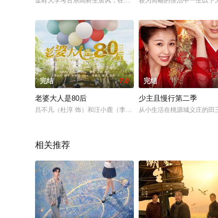
金岭大学考古系高材生唐风，在导师梁云杰举办的极限运动挑战
较为简略的张治中一生以下
完结
7.0
完结
老婆大人是80后
少主且慢行第二季
吕不凡（杜淳 饰）和汪小鹿（李小冉 饰）是一对八十后小夫妻
从小生活在桃源城义庄的田
相关推荐