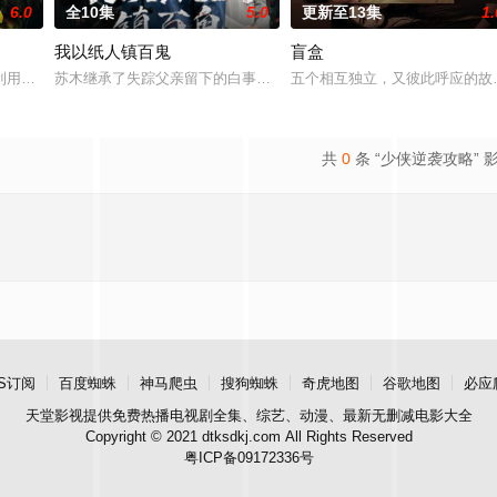
6.0
全10集
5.0
更新至13集
1.
我以纸人镇百鬼
盲盒
进士科三元及第入翰林院的奇女子。十年前的她被他从死人堆里救出来，
利用顾炎女儿奴的属性，请求老炮儿顾炎带自己用程序员身份卧底电诈集团以求
苏木继承了失踪父亲留下的白事馆，本想低调扎纸维生，却因一具流
五个相互独立，又彼此呼应的故事
共
0
条 “少侠逆袭攻略” 
S订阅
百度蜘蛛
神马爬虫
搜狗蜘蛛
奇虎地图
谷歌地图
必应
天堂影视
提供免费热播电视剧全集、综艺、动漫、最新无删减电影大全
Copyright © 2021 dtksdkj.com All Rights Reserved
粤ICP备09172336号