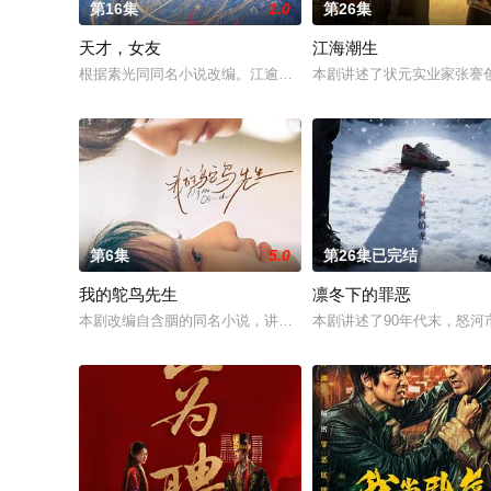
第16集
1.0
第26集
天才，女友
江海潮生
根据素光同同名小说改编。江逾白长大以后，林知夏忽然对他说：
本剧讲述了状元实业家张謇
第6集
5.0
第26集已完结
我的鸵鸟先生
凛冬下的罪恶
本剧改编自含胭的同名小说，讲述了邻家女孩庞倩（苏晓彤 饰）
本剧讲述了90年代末，怒