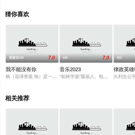
徐正溪,蒋梦婕,张勋,张逸伦,马瑶瑶,刘彦希等演员精彩演绎
的中国大陆电影，手机免费观看高清未删减完整版电影大
猜你喜欢
全就上天堂电影网，更多相关信息可移步至豆瓣电影、电
视猫或剧情网等平台了解。
7.0
7.0
更新至HD
HD
HD
我不能没有你
音乐2023
律政英雄
枫（花泽香菜 饰）是一名初出茅庐的绘本作家，凭借着处女作
“柏林学派”奠基人、电影大师安格拉
久利生公
相关推荐