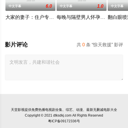
6.0
1.0
中文字幕
中文字幕
中文字幕
大家的妻子：住户专用洞口
每晚与隔壁男人怀孕性爱
翻白眼喷
影片评论
共
0
条 “惊天救援” 影评
天堂影视
提供免费热播电视剧全集、综艺、动漫、最新无删减电影大全
Copyright © 2021 dtksdkj.com All Rights Reserved
粤ICP备09172336号