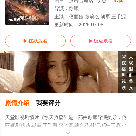
语言：
汉语普通话
状态：
HD国语/高清
导演：
彭顺
主演：
佟丽娅,张竣杰,胡军,王千源,李光复,韩东君,杜江,郑中玉,印小天,韩雪,俞灏
HD国语
更新时间：
2026-07-08
在线观看
极速观看


剧情介绍
我要评分
天堂影视剧情片《惊天救援》是一部由彭顺导演执导，佟
丽娅,张竣杰,胡军,王千源,李光复,韩东君,杜江,郑中玉,印小
天,韩雪,俞灏明,赵滨,张扬,丁海峰,孙书博,王戈,罗嘉良,苏岩,
