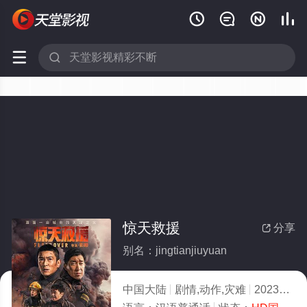






惊天救援
分享

别名：jingtianjiuyuan
中国大陆
剧情,动作,灾难
2023
5.0