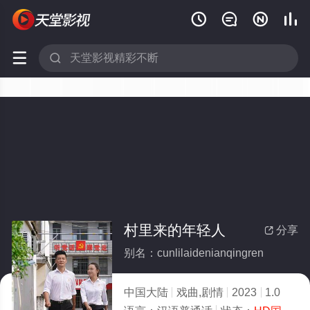






村里来的年轻人
分享

别名：cunlilaidenianqingren
中国大陆
戏曲,剧情
2023
1.0