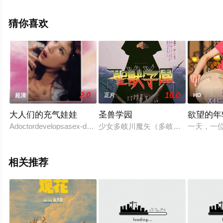
相关信息可移步至豆瓣电影、电视猫或剧情网等平台了
解。
猜你喜欢
2.0
10.0
超清
正片
HD
大人们的充气娃娃
圣兽学园
欲望的年
Adoctordevelopsasex-dollrobotforresearchersstayingattheSouth
少女多岐川魔矢（多岐川裕美 饰）为
一天，一
相关推荐