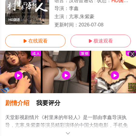
语言：
汉语普通话
状态：
HD国语/高清
导演：
李鑫
主演：
亢寒,朱紫豪
HD国语
更新时间：
2026-07-08
在线观看
极速观看


剧情介绍
我要评分
天堂影视剧情片《村里来的年轻人》是一部由李鑫导演执
导，亢寒,朱紫豪等演员精彩演绎的中国大陆电影，手机免
费观看高清未删减完整版电影大全就上天堂电影网，更多
