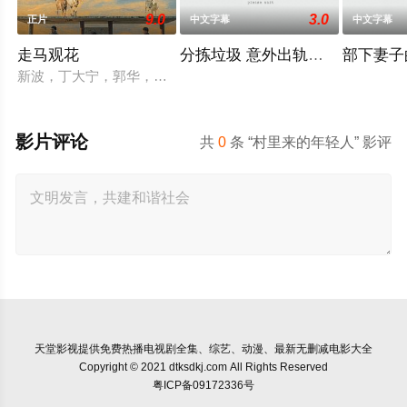
9.0
3.0
正片
中文字幕
中文字幕
走马观花
分拣垃圾 意外出轨性爱
部下妻子
新波，丁大宁，郭华，程一木他们毕业于同一所大学。他们和很
影片评论
共
0
条 “村里来的年轻人” 影评
天堂影视
提供免费热播电视剧全集、综艺、动漫、最新无删减电影大全
Copyright © 2021 dtksdkj.com All Rights Reserved
粤ICP备09172336号