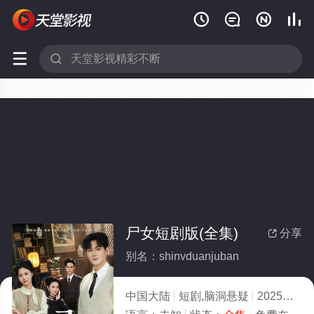






尸女短剧版(全集)
分享

别名：shinvduanjuban
中国大陆
短剧,脑洞悬疑
2025
7.0