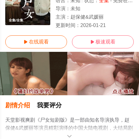
语言：
未知
状态：
全集
- 免费在线观看
导演：
未知
主演：
赵保健&武媛丽
全集/全集
更新时间：
2026-01-21
在线观看
极速观看


剧情介绍
我要评分
天堂影视爽剧《尸女短剧版》是一部由知名导演执导，赵
保健&武媛丽等演员精彩演绎的中国大陆电视剧，大结局剧
情已揭晓（全集），手机免费观看高清未删减完整版电视
