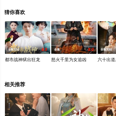
剧全集就上天堂电影网，更多相关信息可移步至豆瓣电视
剧、电视猫或剧情网等平台了解。
猜你喜欢
4.0
8.0
全集完结
全集
全集完结
都市战神狱出狂龙
怒火千里为女追凶
六十出道
相关推荐