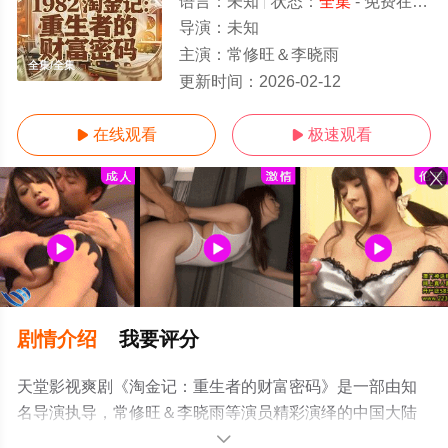
语言：
未知
状态：
全集
- 免费在线观看
导演：
未知
主演：
常修旺＆李晓雨
全集/全集
更新时间：
2026-02-12
在线观看
极速观看


剧情介绍
我要评分
天堂影视爽剧《淘金记：重生者的财富密码》是一部由知
名导演执导，常修旺＆李晓雨等演员精彩演绎的中国大陆
电视剧，大结局剧情已揭晓（全集），手机免费观看高清
