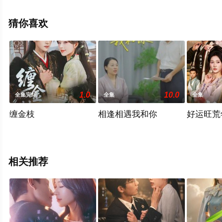
未删减完整版电视剧全集就上天堂电影网，更多相关信息
可移步至豆瓣电视剧、电视猫或剧情网等平台了解。
猜你喜欢
1.0
10.0
全集完结
全集
全集
缠金枝
相逢相遇我和你
好运旺荒
相关推荐