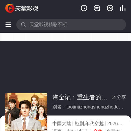






淘金记：重生者的财富密码(全集)
分享

别名：taojinjizhongshengzhedecaifumima
中国大陆
短剧,年代穿越
2026
6.0