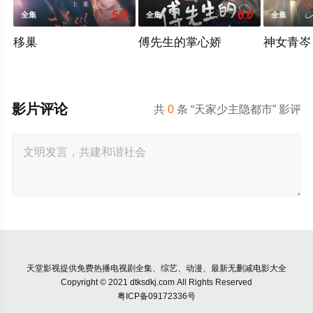
5.0
6.0
全集
全集
全集
移巢
傅先生的掌心娇
神女青岑
影片评论
共
0
条 “天家少主隐都市” 影评
天堂影视
提供免费热播电视剧全集、综艺、动漫、最新无删减电影大全
Copyright © 2021 dtksdkj.com All Rights Reserved
粤ICP备09172336号