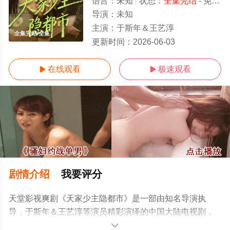
语言：
未知
状态：
全集完结
- 免费在线观看
导演：
未知
主演：
于斯年＆王艺淳
全集完结/全集
更新时间：
2026-06-03
在线观看
极速观看


剧情介绍
我要评分
天堂影视爽剧《天家少主隐都市》是一部由知名导演执
导，于斯年＆王艺淳等演员精彩演绎的中国大陆电视剧，
大结局剧情已揭晓（全集完结），手机免费观看高清未删
