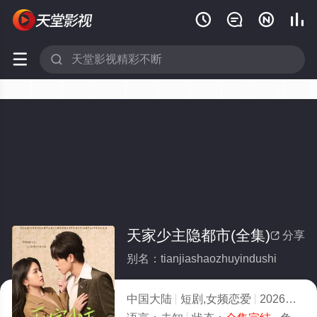






天家少主隐都市(全集)
分享

别名：tianjiashaozhuyindushi
中国大陆
短剧,女频恋爱
2026
3.0