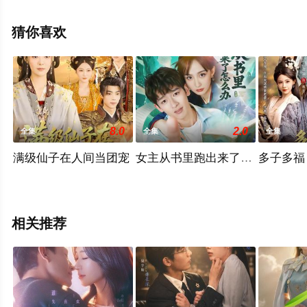
减完整版电视剧全集就上天堂电影网，更多相关信息可移
步至豆瓣电视剧、电视猫或剧情网等平台了解。
猜你喜欢
8.0
2.0
全集
全集
全集
满级仙子在人间当团宠
女主从书里跑出来了怎么办
多子多福
相关推荐