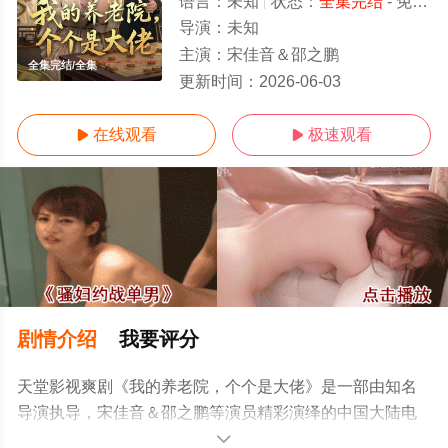
语言：
未知
状态：
全集完结
- 免费在线观看
导演：
未知
主演：
宋佳音＆邵之鹏
全集完结/全集
更新时间：
2026-06-03
在线观看
极速观看


剧情介绍
我要评分
天堂影视爽剧《我的养老院，个个是大佬》是一部由知名
导演执导，宋佳音＆邵之鹏等演员精彩演绎的中国大陆电
视剧，大结局剧情已揭晓（全集完结），手机免费观看高
