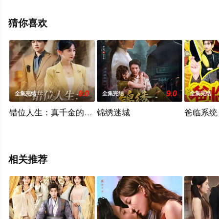
清未删减完整版电视剧全集就上天堂电影网，更多相关信
息可移步至豆瓣电视剧、电视猫或剧情网等平台了解。
猜你喜欢
9.0
9.0
全集完结
全集完结
全集完结
错位人生：真千金的归位反击
锦绣迷城
爸临系统
相关推荐