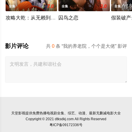
7.0
3.0
全集
全集
全集
攻略大乾：从无赖到霸主
囚鸟之恋
假装破产
影片评论
共
0
条 “我的养老院，个个是大佬” 影评
天堂影视
提供免费热播电视剧全集、综艺、动漫、最新无删减电影大全
Copyright © 2021 dtksdkj.com All Rights Reserved
粤ICP备09172336号