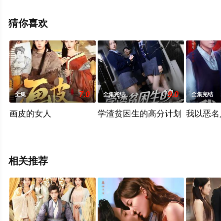
版电视剧全集就上天堂电影网，更多相关信息可移步至豆
瓣电视剧、电视猫或剧情网等平台了解。
猜你喜欢
7.0
9.0
全集
全集完结
全集完结
画皮的女人
学渣贫困生的高分计划
我以恶名
相关推荐