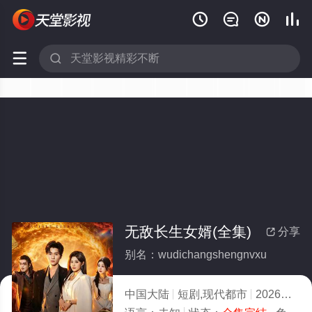






无敌长生女婿(全集)
分享

别名：wudichangshengnvxu
中国大陆
短剧,现代都市
2026
6.0