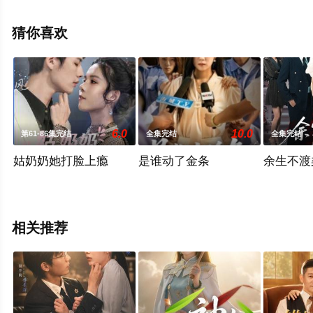
完整版电视剧全集就上天堂电影网，更多相关信息可移步
至豆瓣电视剧、电视猫或剧情网等平台了解。
猜你喜欢
6.0
10.0
第61-86集完结
全集完结
全集完结
姑奶奶她打脸上瘾
是谁动了金条
余生不渡
相关推荐