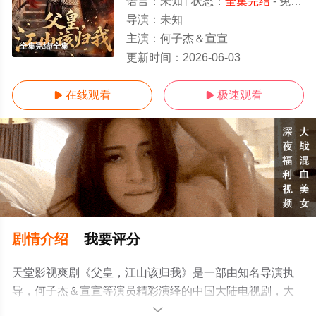
语言：
未知
状态：
全集完结
- 免费在线观看
导演：
未知
主演：
何子杰＆宣宣
全集完结/全集
更新时间：
2026-06-03
在线观看
极速观看


剧情介绍
我要评分
天堂影视爽剧《父皇，江山该归我》是一部由知名导演执
导，何子杰＆宣宣等演员精彩演绎的中国大陆电视剧，大
结局剧情已揭晓（全集完结），手机免费观看高清未删减
