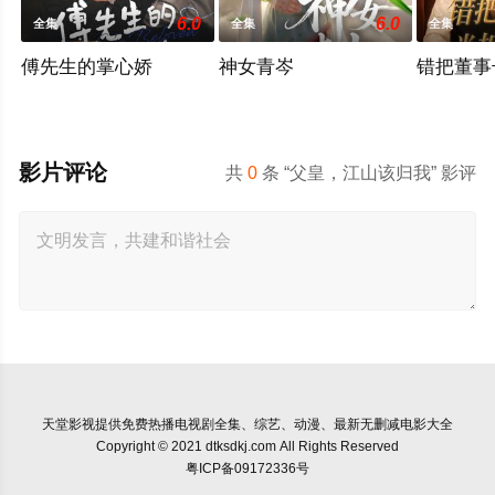
6.0
6.0
全集
全集
全集
傅先生的掌心娇
神女青岑
错把董事
影片评论
共
0
条 “父皇，江山该归我” 影评
天堂影视
提供免费热播电视剧全集、综艺、动漫、最新无删减电影大全
Copyright © 2021 dtksdkj.com All Rights Reserved
粤ICP备09172336号