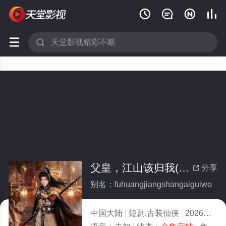






父皇，江山该归我(全集)
分享

别名：fuhuangjiangshangaiguiwo
中国大陆
短剧,古装仙侠
2026
4.0