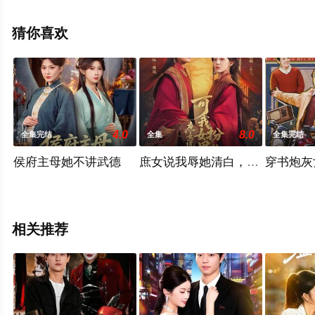
完整版电视剧全集就上天堂电影网，更多相关信息可移步
至豆瓣电视剧、电视猫或剧情网等平台了解。
猜你喜欢
4.0
8.0
全集完结
全集
全集完结
侯府主母她不讲武德
庶女说我辱她清白，可我女扮男
穿书炮灰
相关推荐