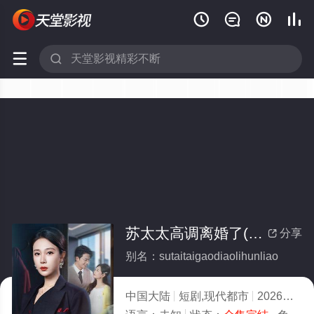






苏太太高调离婚了(全集)
分享

别名：sutaitaigaodiaolihunliao
中国大陆
短剧,现代都市
2026
10.0