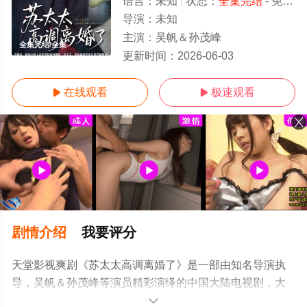
语言：
未知
状态：
全集完结
- 免费在线观看
导演：
未知
主演：
吴帆＆孙茂峰
全集完结/全集
更新时间：
2026-06-03
在线观看
极速观看


剧情介绍
我要评分
天堂影视爽剧《苏太太高调离婚了》是一部由知名导演执
导，吴帆＆孙茂峰等演员精彩演绎的中国大陆电视剧，大
结局剧情已揭晓（全集完结），手机免费观看高清未删减
