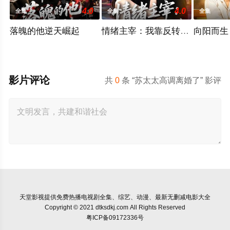
4.0
4.0
全集
全集
全集
落魄的他逆天崛起
情绪主宰：我靠反转人生封神
向阳而生
影片评论
共
0
条 “苏太太高调离婚了” 影评
天堂影视
提供免费热播电视剧全集、综艺、动漫、最新无删减电影大全
Copyright © 2021 dtksdkj.com All Rights Reserved
粤ICP备09172336号