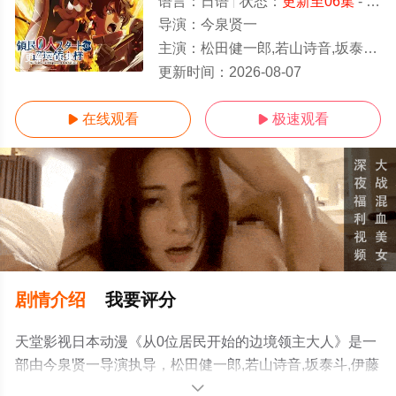
语言：
日语
状态：
更新至06集
- 免费在线观看
导演：
今泉贤一
主演：
松田健一郎,若山诗音,坂泰斗,伊藤美来,白石晴香,福山润,安田陆矢,阿保玛利亚
更新至06集
更新时间：
2026-08-07
在线观看
极速观看


剧情介绍
我要评分
天堂影视日本动漫《从0位居民开始的边境领主大人》是一
部由今泉贤一导演执导，松田健一郎,若山诗音,坂泰斗,伊藤
美来,白石晴香,福山润,安田陆矢,阿保玛利亚,鲸,日笠阳子,东
