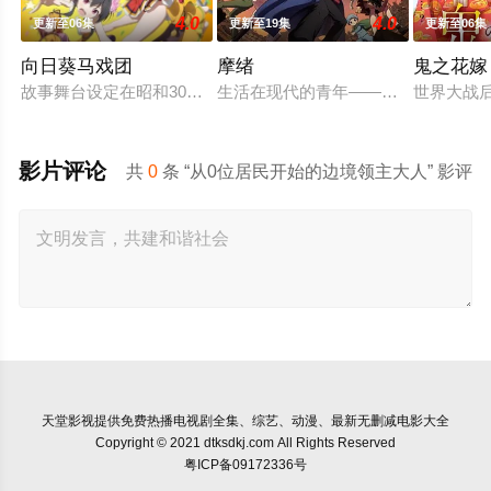
4.0
4.0
更新至06集
更新至19集
更新至06集
向日葵马戏团
摩绪
鬼之花嫁
故事舞台设定在昭和30年代左右的日本，正值高度经济成长期，
生活在现代的青年——摩绪（MAO）。
世界大战
影片评论
共
0
条 “从0位居民开始的边境领主大人” 影评
天堂影视
提供免费热播电视剧全集、综艺、动漫、最新无删减电影大全
Copyright © 2021 dtksdkj.com All Rights Reserved
粤ICP备09172336号