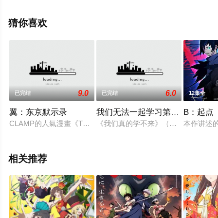
山奈央等演员精彩演绎的日本动漫，手机免费观看高清未
删减完整版动漫全集就上天堂电影网，更多相关信息可移
猜你喜欢
步至豆瓣动漫、电视猫或剧情网等平台了解。
9.0
6.0
已完结
已完结
12集全
翼：东京默示录
我们无法一起学习第二季
B：起点
CLAMP的人氣漫畫《TSUBASA 翼•年代記》繼推出TV版、
《我们真的学不来》（ぼくたちは勉強ができ
本作讲述
相关推荐