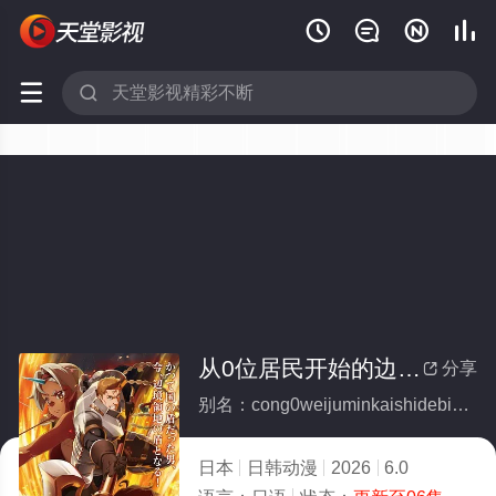






从0位居民开始的边境领主大人
分享

别名：cong0weijuminkaishidebianjinglingzhudaren
日本
日韩动漫
2026
6.0