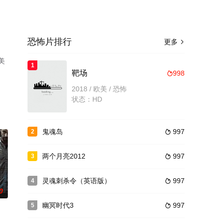
恐怖片排行
更多

美
1
靶场
998

2018 / 欧美 / 恐怖
状态：HD
鬼魂岛
997
2

两个月亮2012
997
3

灵魂刺杀令（英语版）
997
4

0
幽冥时代3
997
5
