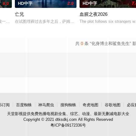
6.0
HD中字
2.0
HD中字
7.
亡兄
血腥之夜2026
主人石桥留宿，却陷入更恐怖的诡异事件，包括布偶自行移动和夜半啼哭
被一个暴力的存在所纠缠，这个存在会以他们最想要的那个人——也就是彼此—
在试图埋葬过去多年之后，萨姆被迫回到了她空荡荡的童年故居，因
The plot follows six strangers w
共
0
条 “化身博士和鲨鱼先生” 
S订阅
百度蜘蛛
神马爬虫
搜狗蜘蛛
奇虎地图
谷歌地图
必应
天堂影视
提供免费热播电视剧全集、综艺、动漫、最新无删减电影大全
Copyright © 2021 dtksdkj.com All Rights Reserved
粤ICP备09172336号