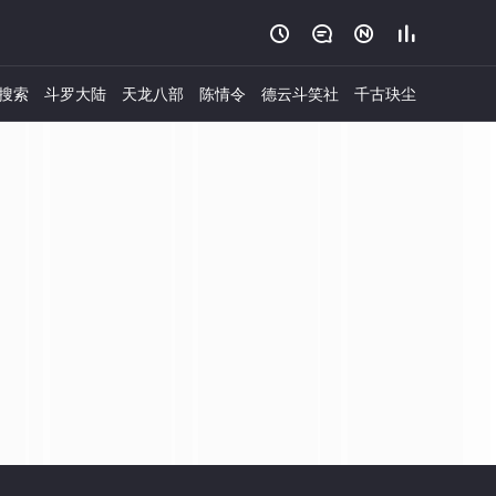




搜索
斗罗大陆
天龙八部
陈情令
德云斗笑社
千古玦尘