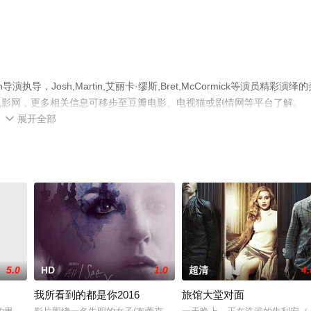
，Josh,Martin,艾丽卡·缪斯,Bret,McCormick等演员精彩演绎的
电影网，更多相关信息可移步至豆瓣电影、电视猫或剧情网等平台了解。
展开全部

5.0
HD
1.0
超清
4.
我所看到的都是你2016
旅馆大堂对面