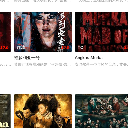
怖民間傳說「鬼入床」★ 越南人氣選美皇后阮垂仙加盟演出★ 越
的男友而在豪雨中出了家门。就当女主角接到男友时，没想到在镇上因为高压电
影片围绕一名失明的女子(布蕾克·莱弗利饰)和其丈夫展开(杰森·克
一天晚上，正在洗澡的朱利安（迈克·沃
10.0
超清
10.0
TC
3.
维多利亚一号
AngkaraMurka
作家麦蒂·杨（凯特·西格尔 Kate Siegel 饰
spective husband and wife named Sa
某银行话务员邓丽嫦（何超仪 饰）自幼生长在一个平民家庭，她始终
安巴尔是一位年轻的母亲，丈夫