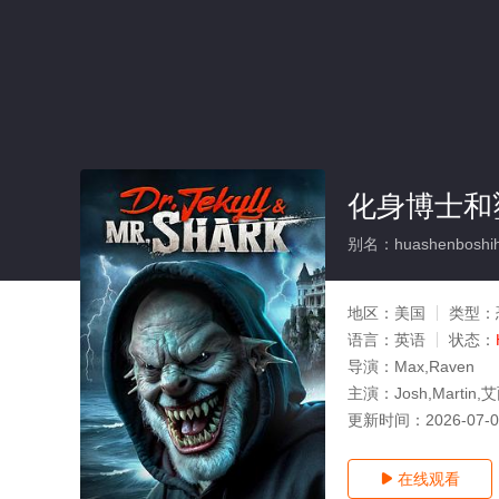
化身博士和
别名：huashenboshih
地区：
美国
类型：
语言：
英语
状态：
导演：
Max,Raven
主演：
Josh,Martin,
更新时间：
2026-07-
在线观看
