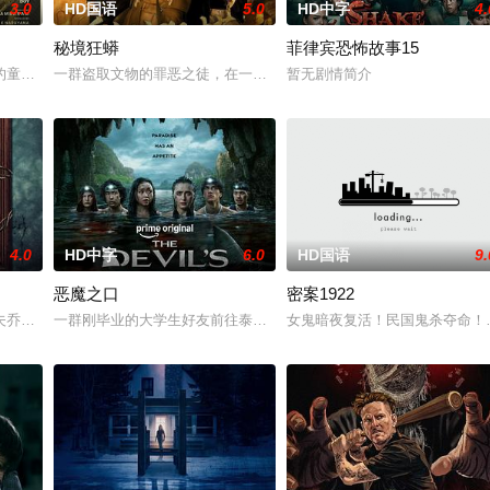
3.0
HD国语
5.0
HD中字
4.
秘境狂蟒
菲律宾恐怖故事15
自异界的危险实体，对方如同附骨之疽，死咬着目标一路追杀而来。为了
的童年中长大，母亲又突然失踪后，他踏上了寻母之旅。这不仅是对母亲下落的
一群盗取文物的罪恶之徒，在一次盗宝途中遇到神秘事件集体神秘消失
暂无剧情简介
4.0
HD中字
6.0
HD国语
9.
恶魔之口
密案1922
结婚。结果妹妹在老剧院求婚后直接被邪灵缠上，整个人性情大变，怪事
夫乔恩迎来了为人父母的新篇章。然而萨迦的喜悦被一股令人发寒的疑惧笼罩—
一群刚毕业的大学生好友前往泰国海岸，开启步入社会前的最后一场冒险
女鬼暗夜复活！民国鬼杀夺命！白