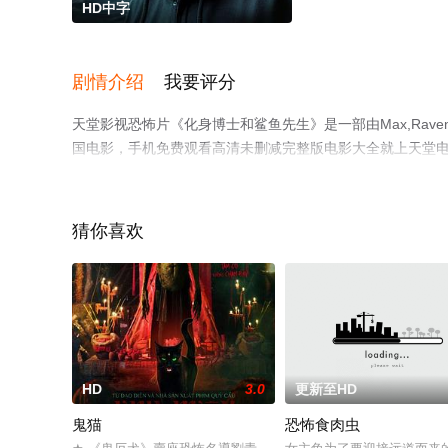
HD中字
剧情介绍
我要评分
天堂影视恐怖片《化身博士和鲨鱼先生》是一部由Max,Raven导演执导
国电影，手机免费观看高清未删减完整版电影大全就上天堂
猜你喜欢
HD
3.0
更新至HD
鬼猫
恐怖食肉虫