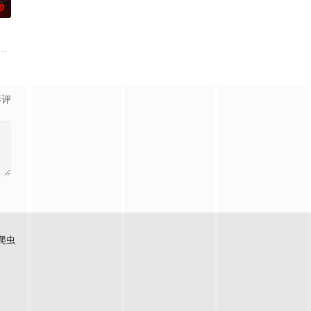
0
—的样子出现。
为她得知了哥哥马修神秘死亡的消息。萨姆与她体贴的丈夫布雷迪、
ho enter a cash-prize endura
影评
爬虫