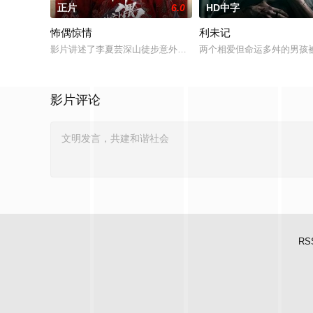
正片
6.0
HD中字
怖偶惊情
利未记
影片讲述了李夏芸深山徒步意外坠崖后闯入隐秘古宅求救，得男
两个相爱但命运多舛的男孩
影片评论
RS