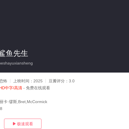
鲨鱼先生
eshayuxiansheng
恐怖
上映时间：
2025
豆瓣评分：
3.0
HD中字/高清
- 免费在线观看
艾丽卡·缪斯,Bret,McCormick
08
极速观看
