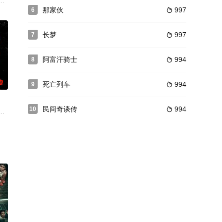
的关系而巨大化的蠕虫开始袭
拉克饰)，随着视力慢慢恢复，她看到了婚姻背后令人不安的真
格尔 Mike Vogel饰）突然接到好朋友特里（丹尼尔·平诺 Daniel Pin
那家伙
997
6

长梦
997
7

阿富汗骑士
994
8

0
死亡列车
994
9

民间奇谈传
994
10

有一个情结，那就是努力赚钱买一套可以看得见大海的房子。为了
神秘失踪后，她被迫在沙矿工作。但她面临的不仅仅是生活的艰辛，还有那些