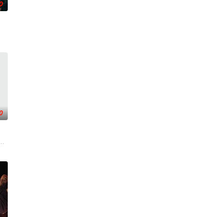
0
追寻，更是他探寻身世真相、
。20年后寻宝队成员周西川和周嫣然、乐明为寻找神秘宝藏归还
0
—她对新生儿产生了不为人知
，慕名报名了名为 “恶魔之口” 的偏远洞穴潜水游览。此前
米埋尸噬魂杀,鬼刃穿腹斩灵杀,女鬼点名要命！一幕幕连环鬼杀怵目惊心,令人