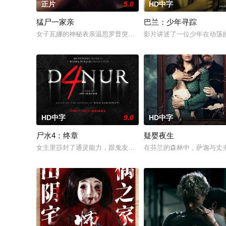
正片
5.0
HD中字
猛尸一家亲
巴兰：少年寻踪
女子瓦娜的神秘表亲温思罗普突然仓皇登门，身后还跟着一个来
影片讲述了一位少年在动荡
HD中字
9.0
HD中字
尸水4：终章
疑婴夜生
女主里莎封了通灵能力，跟鬼友断联多年，就想安安稳稳陪妹妹
在芬兰的森林中，萨迦与丈