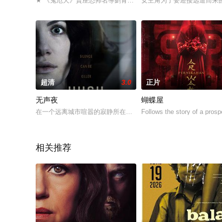
★ 《鬼厄犬》賣座恐怖名導劉青倫再創億萬懼作★ 啟發自越南恐
女主角为了要迎接远道而来
超清
3.0
正片
无声夜
蝴蝶屋
在一个远离城市喧嚣的寂静所在，迷离中央的木屋中，居住着美丽的聋哑女
Follows the story of a pro
相关推荐