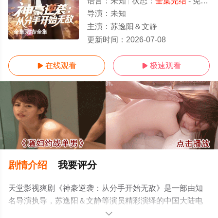
语言：
未知
状态：
全集完结
- 免费在线观看
导演：
未知
主演：
苏逸阳＆文静
全集完结/全集
更新时间：
2026-07-08
在线观看
极速观看


剧情介绍
我要评分
天堂影视爽剧《神豪逆袭：从分手开始无敌》是一部由知
名导演执导，苏逸阳＆文静等演员精彩演绎的中国大陆电
视剧，大结局剧情已揭晓（全集完结），手机免费观看高
