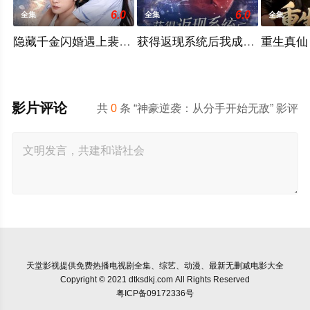
6.0
6.0
全集
全集
全集
隐藏千金闪婚遇上裴先生
获得返现系统后我成了万人迷
重生真仙
影片评论
共
0
条 “神豪逆袭：从分手开始无敌” 影评
天堂影视
提供免费热播电视剧全集、综艺、动漫、最新无删减电影大全
Copyright © 2021 dtksdkj.com All Rights Reserved
粤ICP备09172336号