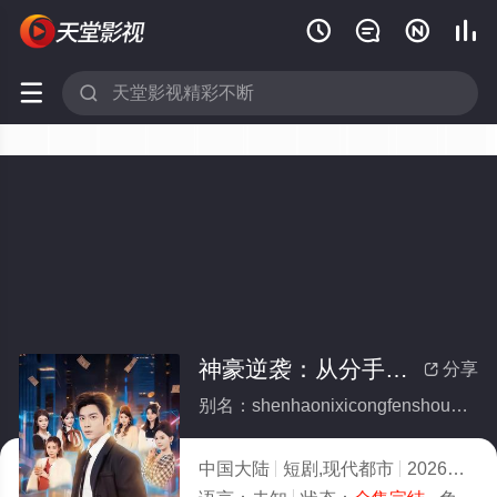






神豪逆袭：从分手开始无敌(全集)
分享

别名：shenhaonixicongfenshoukaishiwudi
中国大陆
短剧,现代都市
2026
8.0