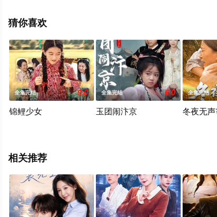
清未删减完整版电视剧全集就上天堂电影网，更多相关信
息可移步至豆瓣电视剧、电视猫或剧情网等平台了解。
猜你喜欢
9.0
6.0
全集完结
全集完结
全集完结
锦鲤少女
玉团闹汴京
冬夜无声
相关推荐