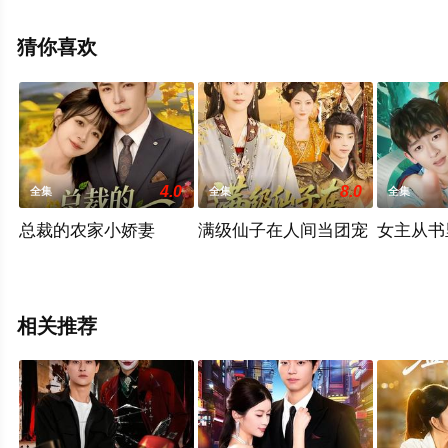
视剧全集就上天堂电影网，更多相关信息可移步至豆瓣电
视剧、电视猫或剧情网等平台了解。
猜你喜欢
4.0
8.0
全集
全集
全集
总裁的农家小娇妻
满级仙子在人间当团宠
女主从书
相关推荐