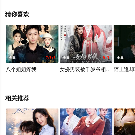
集就上天堂电影网，更多相关信息可移步至豆瓣电视剧、
电视猫或剧情网等平台了解。
猜你喜欢
10.0
6.0
全集
全集
全集
八个姐姐疼我
女扮男装被千岁爷相中了要给我
陌上逢却
相关推荐