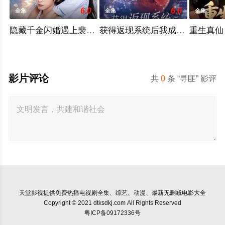
6.0
6.0
全集
全集
全集
隐藏千金闪婚遇上裴先生
获得返现系统后我成了万人迷
重生真仙
影片评论
共
0
条 “寻匪” 影评
天堂影视
提供免费热播电视剧全集、综艺、动漫、最新无删减电影大全
Copyright © 2021 dtksdkj.com All Rights Reserved
粤ICP备09172336号