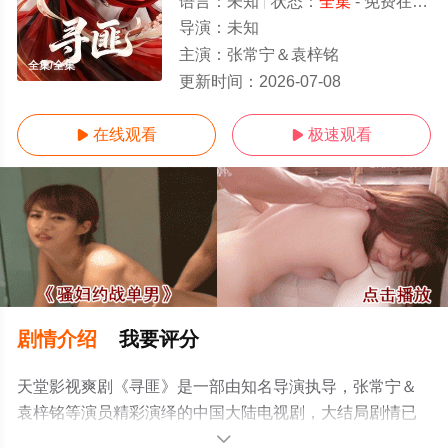
语言：
未知
状态：
全集
- 免费在线观看
导演：
未知
主演：
张常宁＆袁梓铭
全集/全集
更新时间：
2026-07-08
在线观看
极速观看


剧情介绍
我要评分
天堂影视爽剧《寻匪》是一部由知名导演执导，张常宁＆
袁梓铭等演员精彩演绎的中国大陆电视剧，大结局剧情已
揭晓（全集），手机免费观看高清未删减完整版电视剧全
