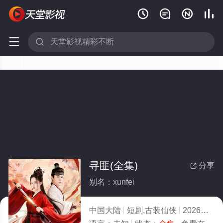






寻匪(全集)
分享

别名：xunfei
中国大陆
短剧,古装仙侠
2026
5.0