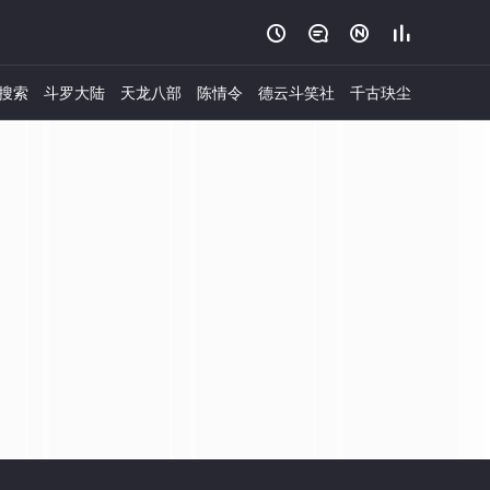




搜索
斗罗大陆
天龙八部
陈情令
德云斗笑社
千古玦尘