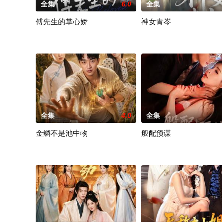
全集
6.0
全集
傅先生的掌心娇
神女青岑
全集
4.0
全集
金鳞不是池中物
般配预谋