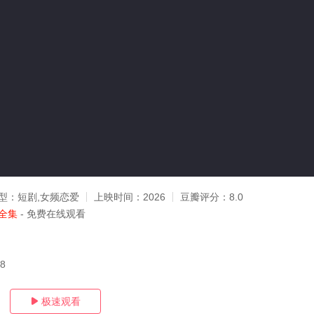
型：
短剧,女频恋爱
上映时间：
2026
豆瓣评分：
8.0
全集
- 免费在线观看
08
极速观看
