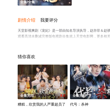
全集/全集
剧情介绍
我要评分
天堂影视爽剧《宠妃》是一部由知名导演执导，赵亦菲＆赵
观看高清未删减完整版电视剧全集就上天堂电影网，更多相
猜你喜欢
全集完结
9.0
全集完结
糟糕，欣赏我的人严重超员了
代号：杀神