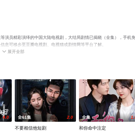
祺等演员精彩演绎的中国大陆电视剧，大结局剧情已揭晓（全集），手机
关信息可移步至豆瓣电视剧、电视猫或剧情网等平台了解。
展开全部

4.0
全61集
2.0
全集
1.
不要相信他短剧
和你命中注定