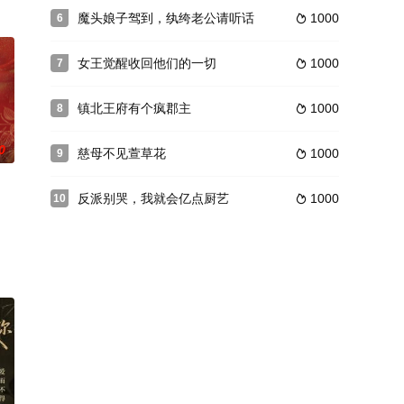
魔头娘子驾到，纨绔老公请听话
1000
6

女王觉醒收回他们的一切
1000
7

镇北王府有个疯郡主
1000
8

0
慈母不见萱草花
1000
9

反派别哭，我就会亿点厨艺
1000
10
