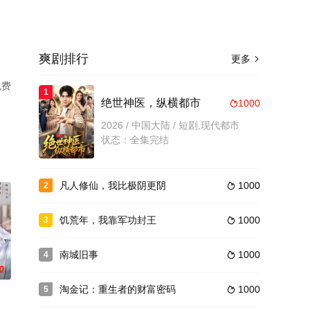
爽剧排行
更多

免费
1
绝世神医，纵横都市
1000

2026 / 中国大陆 / 短剧,现代都市
状态：全集完结
凡人修仙，我比极阴更阴
1000
2

饥荒年，我靠军功封王
1000
3

南城旧事
1000
4

0
淘金记：重生者的财富密码
1000
5
