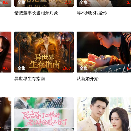
6.0
全集
7.0
全集
3.
错把董事长当相亲对象
等不到说我爱你
4.0
全集
10.0
全集
6.
异世界生存指南
从新婚开始