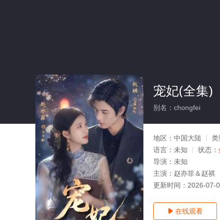
宠妃(全集)
别名：chongfei
地区：
中国大陆
类
语言：
未知
状态：
导演：
未知
主演：
赵亦菲＆赵祺
更新时间：
2026-07-
在线观看
