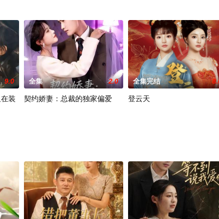
9.0
全集
2.0
全集完结
8.
又在装
契约娇妻：总裁的独家偏爱
登云天