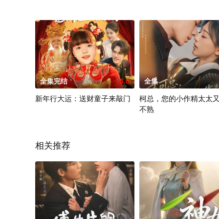
全集完结
5.0
全集
新年行大运：送财童子来敲门
柯总，您的小作精太太
不熟
相关推荐