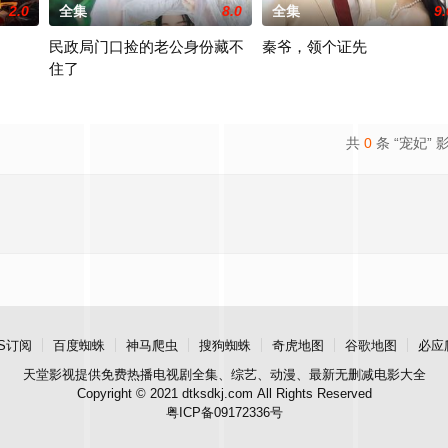
2.0
全集
8.0
全集
9.
民政局门口捡的老公身份藏不
秦爷，领个证先
住了
共
0
条 “宠妃” 
S订阅
百度蜘蛛
神马爬虫
搜狗蜘蛛
奇虎地图
谷歌地图
必应
天堂影视
提供免费热播电视剧全集、综艺、动漫、最新无删减电影大全
Copyright © 2021 dtksdkj.com All Rights Reserved
粤ICP备09172336号