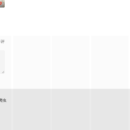
0
影评
爬虫